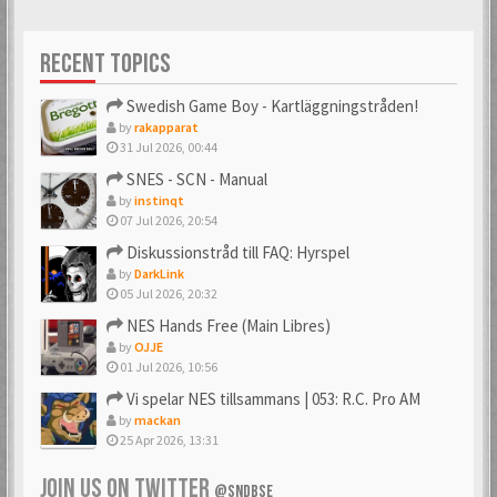
Förgyller forumet
10 års medlemskap
med en vacker avatar
på forumet. Mäktigt!
RECENT TOPICS
Swedish Game Boy - Kartläggningstråden!
by
rakapparat
31 Jul 2026, 00:44
SNES - SCN - Manual
by
instinqt
07 Jul 2026, 20:54
Diskussionstråd till FAQ: Hyrspel
by
DarkLink
05 Jul 2026, 20:32
NES Hands Free (Main Libres)
by
OJJE
01 Jul 2026, 10:56
Vi spelar NES tillsammans | 053: R.C. Pro AM
by
mackan
25 Apr 2026, 13:31
JOIN US ON TWITTER
@SNDBSE