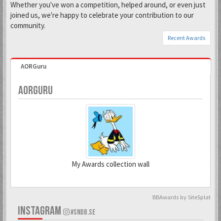
Whether you've won a competition, helped around, or even just
joined us, we're happy to celebrate your contribution to our
community.
Recent Awards
AORGuru
AORGURU
My Awards collection wall
BBAwards by SiteSplat
6 Mar 2018
29 Oct 2021
INSTAGRAM
#SNDB.SE
Todd Snap
Kranky Kong