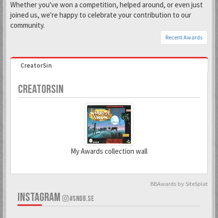
Whether you've won a competition, helped around, or even just
joined us, we're happy to celebrate your contribution to our
community.
Recent Awards
CreatorSin
CREATORSIN
My Awards collection wall
BBAwards by SiteSplat
6 Mar 2018
INSTAGRAM
#SNDB.SE
Todd Snap
Förgyller forumet