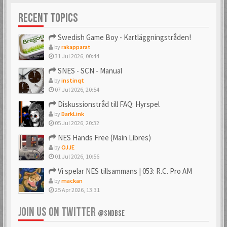
med en vacker avatar
RECENT TOPICS
Swedish Game Boy - Kartläggningstråden!
by
rakapparat
31 Jul 2026, 00:44
SNES - SCN - Manual
by
instinqt
07 Jul 2026, 20:54
Diskussionstråd till FAQ: Hyrspel
by
DarkLink
05 Jul 2026, 20:32
NES Hands Free (Main Libres)
by
OJJE
01 Jul 2026, 10:56
Vi spelar NES tillsammans | 053: R.C. Pro AM
by
mackan
25 Apr 2026, 13:31
JOIN US ON TWITTER
@SNDBSE