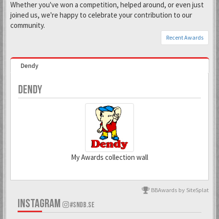
Whether you've won a competition, helped around, or even just
joined us, we're happy to celebrate your contribution to our
community.
Recent Awards
Dendy
DENDY
My Awards collection wall
BBAwards by SiteSplat
6 Mar 2018
3 Mar 2022
INSTAGRAM
#SNDB.SE
Todd Snap
Kranky Kong