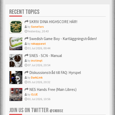
Förgyller forumet
10 års medlemskap
med en vacker avatar
på forumet. Mäktigt!
RECENT TOPICS
SKRIV DINA HIGHSCORE HÄR!
by
Sonefors
Yesterday, 20:43
Swedish Game Boy - Kartläggningstråden!
by
rakapparat
31 Jul 2026, 00:44
SNES - SCN - Manual
by
instinqt
07 Jul 2026, 20:54
Diskussionstråd till FAQ: Hyrspel
by
DarkLink
05 Jul 2026, 20:32
NES Hands Free (Main Libres)
by
OJJE
01 Jul 2026, 10:56
JOIN US ON TWITTER
@SNDBSE