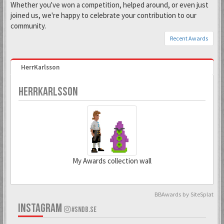
Whether you've won a competition, helped around, or even just
joined us, we're happy to celebrate your contribution to our
community.
Recent Awards
HerrKarlsson
HERRKARLSSON
My Awards collection wall
BBAwards by SiteSplat
6 Mar 2018
2 Sep 2023
INSTAGRAM
#SNDB.SE
Todd Snap
Kranky Kong