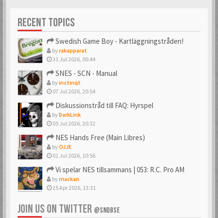
Förgyller forumet
10 års medlemskap
med en vacker avatar
på forumet. Mäktigt!
RECENT TOPICS
Swedish Game Boy - Kartläggningstråden!
by
rakapparat
31 Jul 2026, 00:44
SNES - SCN - Manual
by
instinqt
07 Jul 2026, 20:54
Diskussionstråd till FAQ: Hyrspel
by
DarkLink
05 Jul 2026, 20:32
NES Hands Free (Main Libres)
by
OJJE
01 Jul 2026, 10:56
Vi spelar NES tillsammans | 053: R.C. Pro AM
by
mackan
25 Apr 2026, 13:31
JOIN US ON TWITTER
@SNDBSE