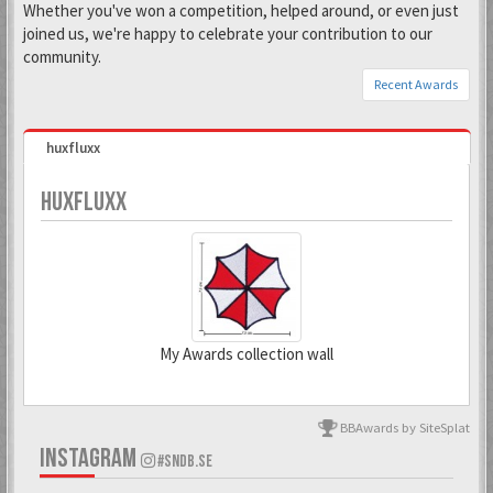
Whether you've won a competition, helped around, or even just
joined us, we're happy to celebrate your contribution to our
community.
Recent Awards
huxfluxx
HUXFLUXX
My Awards collection wall
BBAwards by SiteSplat
6 Mar 2018
30 Mar 2024
INSTAGRAM
#SNDB.SE
Todd Snap
Kranky Kong