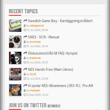
Förgyller forumet
10 års medlemskap
med en vacker avatar
på forumet. Mäktigt!
RECENT TOPICS
Swedish Game Boy - Kartläggningstråden!
by
rakapparat
31 Jul 2026, 00:44
SNES - SCN - Manual
by
instinqt
07 Jul 2026, 20:54
Diskussionstråd till FAQ: Hyrspel
by
DarkLink
05 Jul 2026, 20:32
NES Hands Free (Main Libres)
by
OJJE
01 Jul 2026, 10:56
Vi spelar NES tillsammans | 053: R.C. Pro AM
by
mackan
25 Apr 2026, 13:31
JOIN US ON TWITTER
@SNDBSE