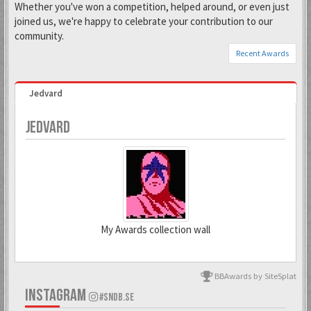
Whether you've won a competition, helped around, or even just
joined us, we're happy to celebrate your contribution to our
community.
Recent Awards
Jedvard
JEDVARD
My Awards collection wall
BBAwards by SiteSplat
6 Mar 2018
23 Sep 2020
INSTAGRAM
#SNDB.SE
Todd Snap
Kranky Kong