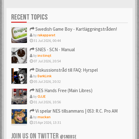
Förgyller forumet
10 års medlemskap
med en vacker avatar
på forumet. Mäktigt!
RECENT TOPICS
Swedish Game Boy - Kartläggningstråden!
by
rakapparat
31 Jul 2026, 00:44
SNES - SCN - Manual
by
instinqt
07 Jul 2026, 20:54
Diskussionstråd till FAQ: Hyrspel
by
DarkLink
05 Jul 2026, 20:32
NES Hands Free (Main Libres)
by
OJJE
01 Jul 2026, 10:56
Vi spelar NES tillsammans | 053: R.C. Pro AM
by
mackan
25 Apr 2026, 13:31
JOIN US ON TWITTER
@SNDBSE