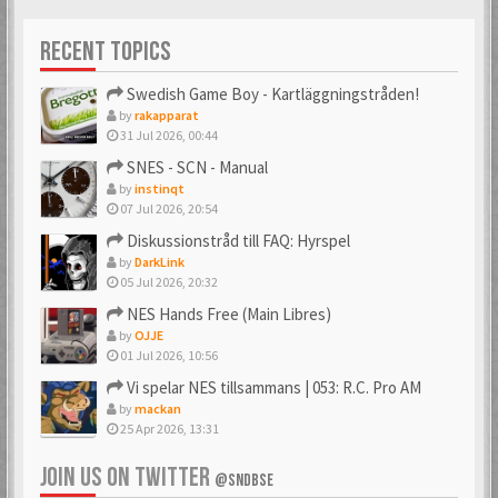
Förgyller forumet
med en vacker avatar
RECENT TOPICS
Swedish Game Boy - Kartläggningstråden!
by
rakapparat
31 Jul 2026, 00:44
SNES - SCN - Manual
by
instinqt
07 Jul 2026, 20:54
Diskussionstråd till FAQ: Hyrspel
by
DarkLink
05 Jul 2026, 20:32
NES Hands Free (Main Libres)
by
OJJE
01 Jul 2026, 10:56
Vi spelar NES tillsammans | 053: R.C. Pro AM
by
mackan
25 Apr 2026, 13:31
JOIN US ON TWITTER
@SNDBSE