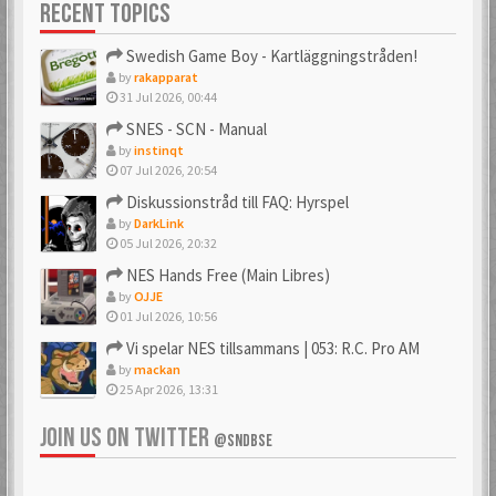
RECENT TOPICS
Swedish Game Boy - Kartläggningstråden!
by
rakapparat
31 Jul 2026, 00:44
SNES - SCN - Manual
by
instinqt
07 Jul 2026, 20:54
Diskussionstråd till FAQ: Hyrspel
by
DarkLink
05 Jul 2026, 20:32
NES Hands Free (Main Libres)
by
OJJE
01 Jul 2026, 10:56
Vi spelar NES tillsammans | 053: R.C. Pro AM
by
mackan
25 Apr 2026, 13:31
JOIN US ON TWITTER
@SNDBSE