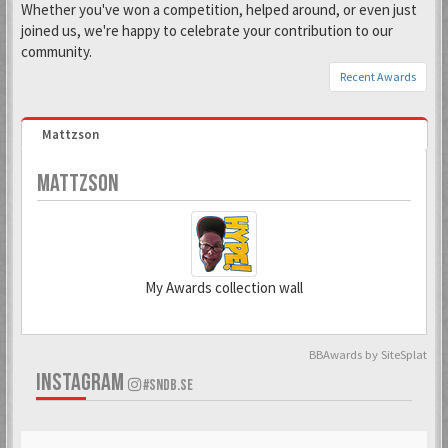
Whether you've won a competition, helped around, or even just
joined us, we're happy to celebrate your contribution to our
community.
Recent Awards
Mattzson
MATTZSON
My Awards collection wall
BBAwards by SiteSplat
31 May 2018
2 Feb 2025
INSTAGRAM
#SNDB.SE
Todd Snap
Kranky Kong
Förgyller forumet
10 års medlemskap
med en vacker avatar
på forumet. Mäktigt!