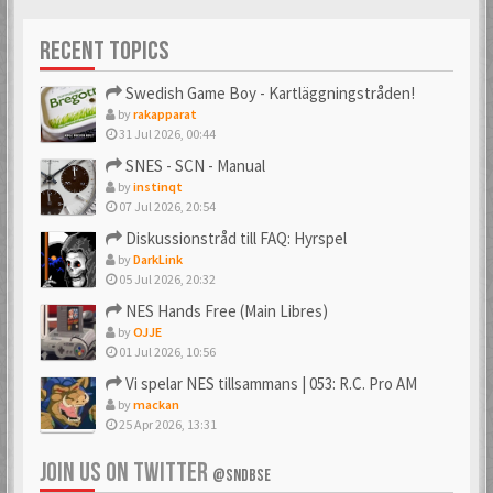
Förgyller forumet
med en vacker avatar
RECENT TOPICS
Swedish Game Boy - Kartläggningstråden!
by
rakapparat
31 Jul 2026, 00:44
SNES - SCN - Manual
by
instinqt
07 Jul 2026, 20:54
Diskussionstråd till FAQ: Hyrspel
by
DarkLink
05 Jul 2026, 20:32
NES Hands Free (Main Libres)
by
OJJE
01 Jul 2026, 10:56
Vi spelar NES tillsammans | 053: R.C. Pro AM
by
mackan
25 Apr 2026, 13:31
JOIN US ON TWITTER
@SNDBSE