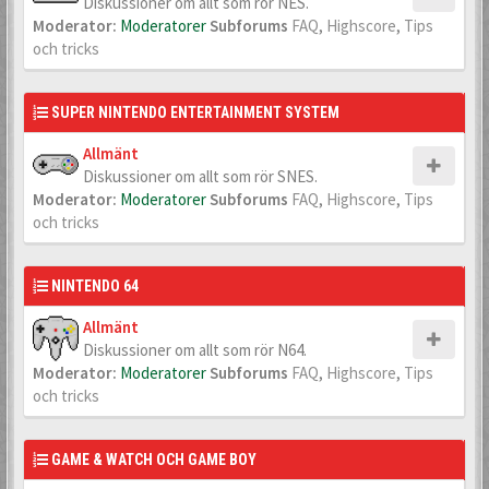
Diskussioner om allt som rör NES.
Moderator:
Moderatorer
Subforums
FAQ
,
Highscore
,
Tips
och tricks
SUPER NINTENDO ENTERTAINMENT SYSTEM
Allmänt
Diskussioner om allt som rör SNES.
Moderator:
Moderatorer
Subforums
FAQ
,
Highscore
,
Tips
och tricks
NINTENDO 64
Allmänt
Diskussioner om allt som rör N64.
Moderator:
Moderatorer
Subforums
FAQ
,
Highscore
,
Tips
och tricks
GAME & WATCH OCH GAME BOY