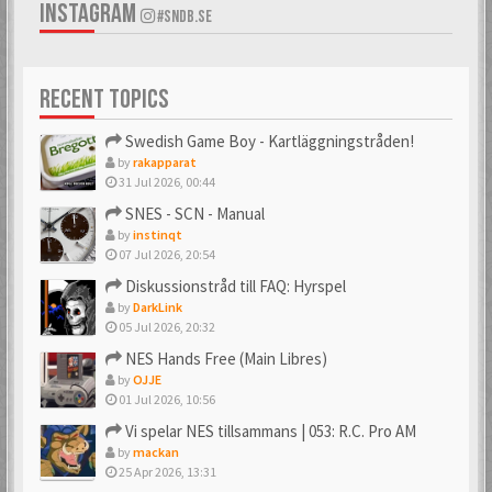
INSTAGRAM
#SNDB.SE
RECENT TOPICS
Swedish Game Boy - Kartläggningstråden!
by
rakapparat
31 Jul 2026, 00:44
SNES - SCN - Manual
by
instinqt
07 Jul 2026, 20:54
Diskussionstråd till FAQ: Hyrspel
by
DarkLink
05 Jul 2026, 20:32
NES Hands Free (Main Libres)
by
OJJE
01 Jul 2026, 10:56
Vi spelar NES tillsammans | 053: R.C. Pro AM
by
mackan
25 Apr 2026, 13:31