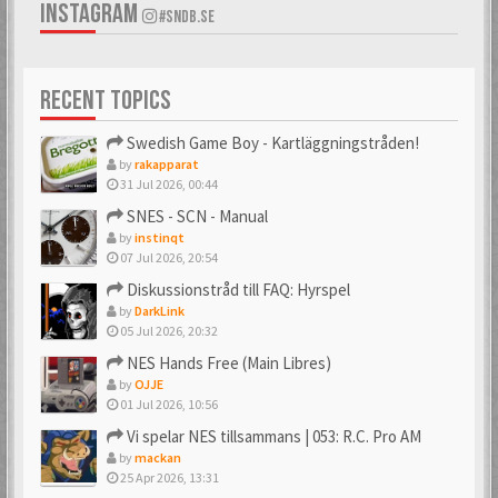
INSTAGRAM
#SNDB.SE
RECENT TOPICS
Swedish Game Boy - Kartläggningstråden!
by
rakapparat
31 Jul 2026, 00:44
SNES - SCN - Manual
by
instinqt
07 Jul 2026, 20:54
Diskussionstråd till FAQ: Hyrspel
by
DarkLink
05 Jul 2026, 20:32
NES Hands Free (Main Libres)
by
OJJE
01 Jul 2026, 10:56
Vi spelar NES tillsammans | 053: R.C. Pro AM
by
mackan
25 Apr 2026, 13:31