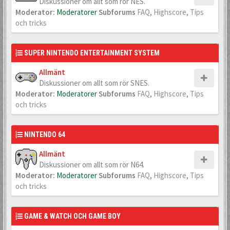
Diskussioner om allt som rör NES.
Moderator:
Moderatorer
Subforums
FAQ
,
Highscore
,
Tips
och tricks
SUPER NINTENDO ENTERTAINMENT SYSTEM
Allmänt
Diskussioner om allt som rör SNES.
Moderator:
Moderatorer
Subforums
FAQ
,
Highscore
,
Tips
och tricks
NINTENDO 64
Allmänt
Diskussioner om allt som rör N64.
Moderator:
Moderatorer
Subforums
FAQ
,
Highscore
,
Tips
och tricks
GAME & WATCH OCH GAME BOY