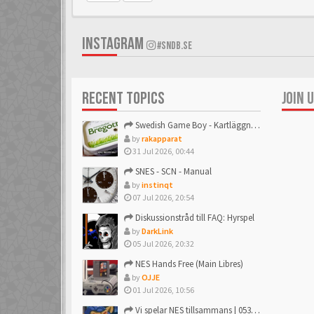
INSTAGRAM
#SNDB.SE
RECENT TOPICS
JOIN 
Swedish Game Boy - Kartläggningstråden!
by
rakapparat
31 Jul 2026, 00:44
SNES - SCN - Manual
by
instinqt
07 Jul 2026, 20:54
Diskussionstråd till FAQ: Hyrspel
by
DarkLink
05 Jul 2026, 20:32
NES Hands Free (Main Libres)
by
OJJE
01 Jul 2026, 10:56
Vi spelar NES tillsammans | 053: R.C. Pro AM