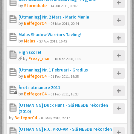
by
Stormdude
-
14 Jul 2011, 00:07
[Utmaning] Nr. 2 Mars - Mario Mania
by
BelfegorC4
-
06 Mar 2011, 20:44
Malus Shadow Warriors Tävling!
by
Malus
-
23 Apr 2011, 16:42
High score!
by
Frezy_man
-
18 Mar 2008, 16:51
[Utmaning] Nr. 1 Februari - Gradius
by
BelfegorC4
-
01 Feb 2011, 16:25
Årets utmanare 2011
by
BelfegorC4
-
01 Feb 2011, 16:23
[UTMANING] Duck Hunt - Slå NESDB rekorden
(2010)
by
BelfegorC4
-
03 May 2010, 22:17
[UTMANING] R.C. PRO-AM - Slå NESDB rekorden