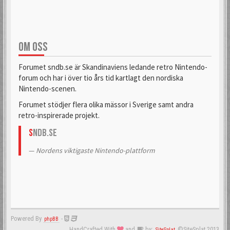
OM OSS
Forumet sndb.se är Skandinaviens ledande retro Nintendo-
forum och har i över tio års tid kartlagt den nordiska
Nintendo-scenen.
Forumet stödjer flera olika mässor i Sverige samt andra
retro-inspirerade projekt.
S
NDB.se
Nordens viktigaste Nintendo-plattform
Powered By
-
phpBB
HandCrafted With
and
by:
©SiteSplat 2013
SiteSplat