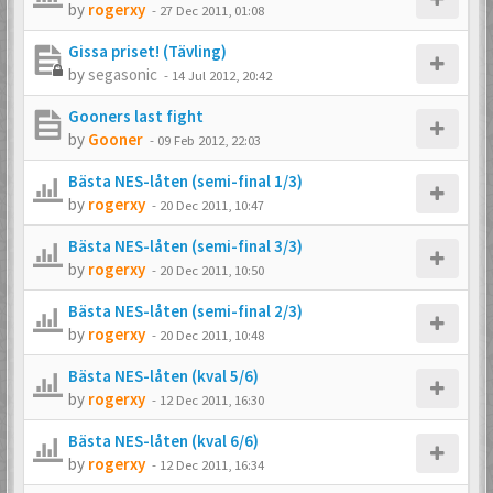
by
rogerxy
-
27 Dec 2011, 01:08
Gissa priset! (Tävling)
by
segasonic
-
14 Jul 2012, 20:42
Gooners last fight
by
Gooner
-
09 Feb 2012, 22:03
Bästa NES-låten (semi-final 1/3)
by
rogerxy
-
20 Dec 2011, 10:47
Bästa NES-låten (semi-final 3/3)
by
rogerxy
-
20 Dec 2011, 10:50
Bästa NES-låten (semi-final 2/3)
by
rogerxy
-
20 Dec 2011, 10:48
Bästa NES-låten (kval 5/6)
by
rogerxy
-
12 Dec 2011, 16:30
Bästa NES-låten (kval 6/6)
by
rogerxy
-
12 Dec 2011, 16:34