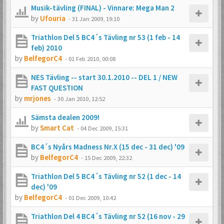
Musik-tävling (FINAL) - Vinnare: Mega Man 2
by
Ufouria
-
31 Jan 2009, 19:10
Triathlon Del 5 BC4´s Tävling nr 53 (1 feb - 14
feb) 2010
by
BelfegorC4
-
01 Feb 2010, 00:08
NES Tävling -- start 30.1.2010 -- DEL 1 / NEW
FAST QUESTION
by
mrjones
-
30 Jan 2010, 12:52
Sämsta dealen 2009!
by
Smart Cat
-
04 Dec 2009, 15:31
BC4´s Nyårs Madness Nr.X (15 dec - 31 dec) '09
by
BelfegorC4
-
15 Dec 2009, 22:32
Triathlon Del 5 BC4´s Tävling nr 52 (1 dec - 14
dec) '09
by
BelfegorC4
-
01 Dec 2009, 10:42
Triathlon Del 4 BC4´s Tävling nr 52 (16 nov - 29