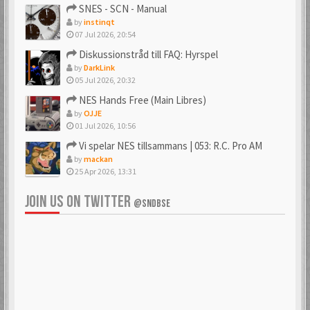
SNES - SCN - Manual
by
instinqt
07 Jul 2026, 20:54
Diskussionstråd till FAQ: Hyrspel
by
DarkLink
05 Jul 2026, 20:32
NES Hands Free (Main Libres)
by
OJJE
01 Jul 2026, 10:56
Vi spelar NES tillsammans | 053: R.C. Pro AM
by
mackan
25 Apr 2026, 13:31
JOIN US ON TWITTER
@SNDBSE