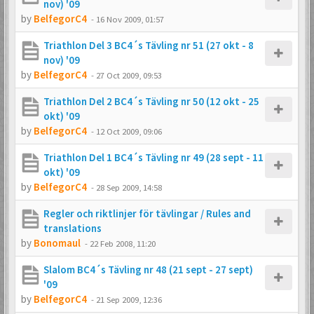
nov) '09
by
BelfegorC4
-
16 Nov 2009, 01:57
Triathlon Del 3 BC4´s Tävling nr 51 (27 okt - 8
nov) '09
by
BelfegorC4
-
27 Oct 2009, 09:53
Triathlon Del 2 BC4´s Tävling nr 50 (12 okt - 25
okt) '09
by
BelfegorC4
-
12 Oct 2009, 09:06
Triathlon Del 1 BC4´s Tävling nr 49 (28 sept - 11
okt) '09
by
BelfegorC4
-
28 Sep 2009, 14:58
Regler och riktlinjer för tävlingar / Rules and
translations
by
Bonomaul
-
22 Feb 2008, 11:20
Slalom BC4´s Tävling nr 48 (21 sept - 27 sept)
'09
by
BelfegorC4
-
21 Sep 2009, 12:36