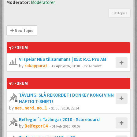
Moderator:
Moderatorer
180 topics
New Topic
FORUM
Vi spelar NES tillsammans | 053: R.C. Pro AM
by
rakapparat
-
12 Apr 2026, 01:30
- In:
Allmänt
FORUM
TÄVLING: SLÅ REKORDET I DONKEY KONG! VINN
HÄFTIG T-SHIRT!
by
nes_nerd_no_1
-
21 Jul 2010, 22:14
Belfegor´s Tävlingar 2010 - Scoreboard
by
BelfegorC4
-
01 Feb 2010, 00:07