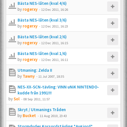
Bästa NES-låten (kval 4/6)
by
rogerxy
-
12 Dec 2011, 16:26
Bästa NES-låten (kval 3/6)
by
rogerxy
-
12 Dec 2011, 16:23
Bästa NES-låten (kval 2/6)
by
rogerxy
-
12 Dec 2011, 16:15
Bästa NES-låten (kval 1/6)
by
rogerxy
-
12 Dec 2011, 16:11
Utmaning: Zelda II
by
Tawny
-
11 Jul 2007, 18:35
NES-XX-SCN-tävling: VINN uNiK NINTENDO-
kudde från 1991!!!
by
Sol
-
08 Sep 2011, 11:57
Skryt / Utmanings Tråden
by
Bucket
-
11 Aug 2010, 23:43
Stormdudes Korsordstävling *Avgjord*