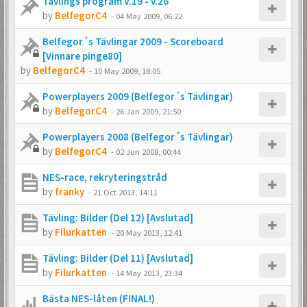
Tävlings program V.19 - v.26
by
BelfegorC4
-
04 May 2009, 06:22
Belfegor´s Tävlingar 2009 - Scoreboard
[Vinnare pinge80]
by
BelfegorC4
-
10 May 2009, 18:05
Powerplayers 2009 (Belfegor´s Tävlingar)
by
BelfegorC4
-
26 Jan 2009, 21:50
Powerplayers 2008 (Belfegor´s Tävlingar)
by
BelfegorC4
-
02 Jun 2008, 00:44
NES-race, rekryteringstråd
by
franky
-
21 Oct 2013, 14:11
Tävling: Bilder (Del 12) [Avslutad]
by
Filurkatten
-
20 May 2013, 12:41
Tävling: Bilder (Del 11) [Avslutad]
by
Filurkatten
-
14 May 2013, 23:34
Bästa NES-låten (FINAL!)