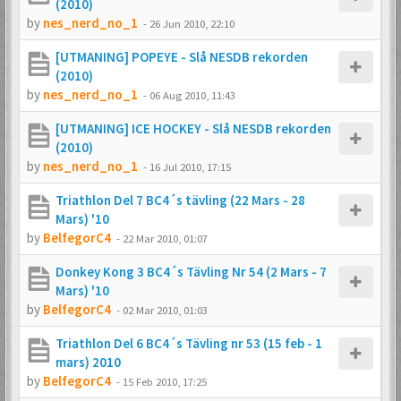
(2010)
by
nes_nerd_no_1
-
26 Jun 2010, 22:10
[UTMANING] POPEYE - Slå NESDB rekorden
(2010)
by
nes_nerd_no_1
-
06 Aug 2010, 11:43
[UTMANING] ICE HOCKEY - Slå NESDB rekorden
(2010)
by
nes_nerd_no_1
-
16 Jul 2010, 17:15
Triathlon Del 7 BC4´s tävling (22 Mars - 28
Mars) '10
by
BelfegorC4
-
22 Mar 2010, 01:07
Donkey Kong 3 BC4´s Tävling Nr 54 (2 Mars - 7
Mars) '10
by
BelfegorC4
-
02 Mar 2010, 01:03
Triathlon Del 6 BC4´s Tävling nr 53 (15 feb - 1
mars) 2010
by
BelfegorC4
-
15 Feb 2010, 17:25