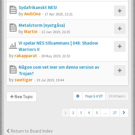
Sydafrikanskt NES!
by
AndiOne
-
17 Apr 2020, 12:21
Metalstorm (nyutgåva)
by
Martin
-
12 Jan 2019, 22:25
Vi spelar NES tillsammans | 048: Shadow
Warriors II
by
rakapparat
-
28 May 2019, 21:53
Någon som vet mer om denna version av
Trojan?
by
swetiger
-
19 Jul 2019, 19:44
Page
1
of
27
1314 topics
New Topic
1
2
3
4
5
…
27
Return to Board Index