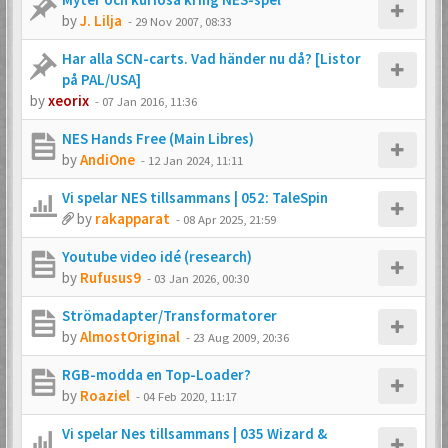
by
J. Lilja
-
29 Nov 2007, 08:33
Har alla SCN-carts. Vad händer nu då? [Listor
på PAL/USA]
by
xeorix
-
07 Jan 2016, 11:36
NES Hands Free (Main Libres)
by
AndiOne
-
12 Jan 2024, 11:11
Vi spelar NES tillsammans | 052: TaleSpin
by
rakapparat
-
08 Apr 2025, 21:59
Youtube video idé (research)
by
Rufusus9
-
03 Jan 2026, 00:30
Strömadapter/Transformatorer
by
AlmostOriginal
-
23 Aug 2009, 20:36
RGB-modda en Top-Loader?
by
Roaziel
-
04 Feb 2020, 11:17
Vi spelar Nes tillsammans | 035 Wizard &