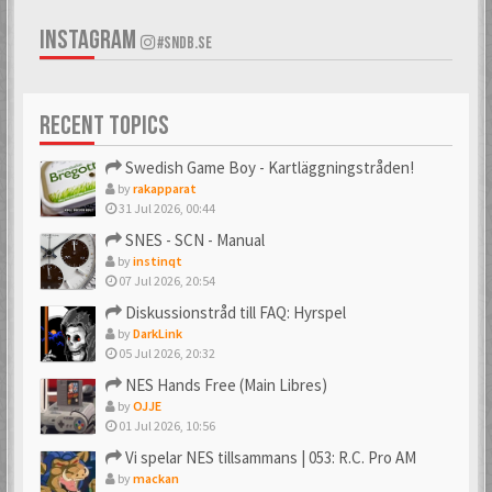
INSTAGRAM
#SNDB.SE
RECENT TOPICS
Swedish Game Boy - Kartläggningstråden!
by
rakapparat
31 Jul 2026, 00:44
SNES - SCN - Manual
by
instinqt
07 Jul 2026, 20:54
Diskussionstråd till FAQ: Hyrspel
by
DarkLink
05 Jul 2026, 20:32
NES Hands Free (Main Libres)
by
OJJE
01 Jul 2026, 10:56
Vi spelar NES tillsammans | 053: R.C. Pro AM
by
mackan