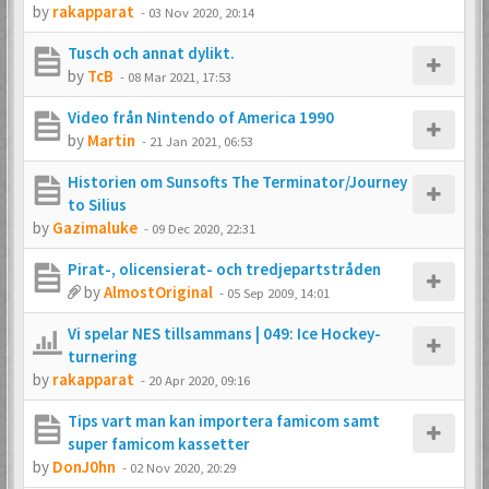
by
rakapparat
-
03 Nov 2020, 20:14
Tusch och annat dylikt.
by
TcB
-
08 Mar 2021, 17:53
Video från Nintendo of America 1990
by
Martin
-
21 Jan 2021, 06:53
Historien om Sunsofts The Terminator/Journey
to Silius
by
Gazimaluke
-
09 Dec 2020, 22:31
Pirat-, olicensierat- och tredjepartstråden
by
AlmostOriginal
-
05 Sep 2009, 14:01
Vi spelar NES tillsammans | 049: Ice Hockey-
turnering
by
rakapparat
-
20 Apr 2020, 09:16
Tips vart man kan importera famicom samt
super famicom kassetter
by
DonJ0hn
-
02 Nov 2020, 20:29