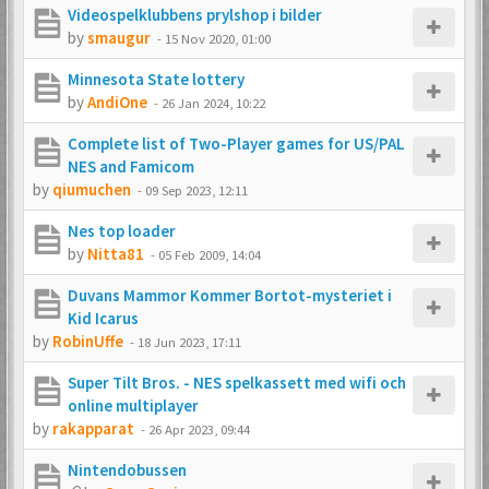
Videospelklubbens prylshop i bilder
by
smaugur
-
15 Nov 2020, 01:00
Minnesota State lottery
by
AndiOne
-
26 Jan 2024, 10:22
Complete list of Two-Player games for US/PAL
NES and Famicom
by
qiumuchen
-
09 Sep 2023, 12:11
Nes top loader
by
Nitta81
-
05 Feb 2009, 14:04
Duvans Mammor Kommer Bortot-mysteriet i
Kid Icarus
by
RobinUffe
-
18 Jun 2023, 17:11
Super Tilt Bros. - NES spelkassett med wifi och
online multiplayer
by
rakapparat
-
26 Apr 2023, 09:44
Nintendobussen