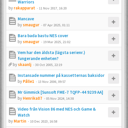
Warriors
by
rakapparat
-
11 Nov 2017, 16:20
Mancave
by
smaugur
-
07 Apr 2025, 01:11
Bara bada bastu NES cover
by
smaugur
-
19 Mar 2025, 21:02
Vem har den äldsta (lägsta serienr.)
fungerande enheten?
by
skaanlj
-
30 Oct 2005, 22:19
Instansade nummer på kassetternas baksidor
by
Pålle1
-
13 Nov 2006, 09:57
Mr Gimmick [Sunsoft FME-7 TQFP-44 9239 AA]
by
Henrika87
-
05 Nov 2024, 14:38
Video från Vision 86 med NES och Game &
Watch
by
Martin
-
10 Dec 2023, 16:58