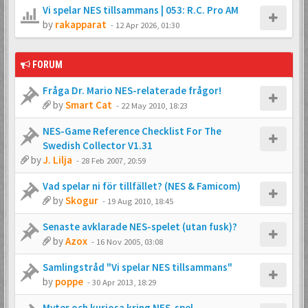
Vi spelar NES tillsammans | 053: R.C. Pro AM
by
rakapparat
-
12 Apr 2026, 01:30
FORUM
Fråga Dr. Mario NES-relaterade frågor!
by
Smart Cat
-
22 May 2010, 18:23
NES-Game Reference Checklist For The
Swedish Collector V1.31
by
J. Lilja
-
28 Feb 2007, 20:59
Vad spelar ni för tillfället? (NES & Famicom)
by
Skogur
-
19 Aug 2010, 18:45
Senaste avklarade NES-spelet (utan fusk)?
by
Azox
-
16 Nov 2005, 03:08
Samlingstråd "Vi spelar NES tillsammans"
by
poppe
-
30 Apr 2013, 18:29
Myter och kuriosa kring NES-spel