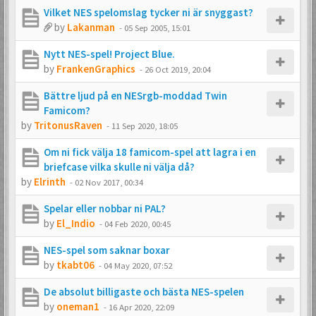
Vilket NES spelomslag tycker ni är snyggast?
by
Lakanman
-
05 Sep 2005, 15:01
Nytt NES-spel! Project Blue.
by
FrankenGraphics
-
26 Oct 2019, 20:04
Bättre ljud på en NESrgb-moddad Twin
Famicom?
by
TritonusRaven
-
11 Sep 2020, 18:05
Om ni fick välja 18 famicom-spel att lagra i en
briefcase vilka skulle ni välja då?
by
Elrinth
-
02 Nov 2017, 00:34
Spelar eller nobbar ni PAL?
by
El_Indio
-
04 Feb 2020, 00:45
NES-spel som saknar boxar
by
tkabt06
-
04 May 2020, 07:52
De absolut billigaste och bästa NES-spelen
by
oneman1
-
16 Apr 2020, 22:09