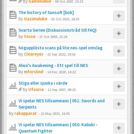
by
GameGenie
-
04 Oct 2007, 15:15
The history of Sunsoft [bok]
by
Gazimaluke
-
01 Oct 2016, 18:35
Svarta Serien (Diskussionstråd till FAQ)
by
tosse
-
27 Oct 2005, 21:24
högupplösta scans på lite nes-spel omslag
by
Cleareyes
-
23 Sep 2022, 19:50
Alwa's Awakening - Ett spel till NES
by
mforslind
-
14 Dec 2020, 14:22
Stiga eller sjunka i värde
by
Ufouria
-
12 Sep 2007, 08:25
Vi spelar NES tillsammans | 051: Swords and
Serpents
by
rakapparat
-
21 May 2021, 16:05
Vi spelar NES tillsammans | 050: Kabuki -
Quantum Fighter