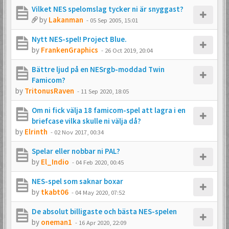
Vilket NES spelomslag tycker ni är snyggast?
by
Lakanman
-
05 Sep 2005, 15:01
Nytt NES-spel! Project Blue.
by
FrankenGraphics
-
26 Oct 2019, 20:04
Bättre ljud på en NESrgb-moddad Twin
Famicom?
by
TritonusRaven
-
11 Sep 2020, 18:05
Om ni fick välja 18 famicom-spel att lagra i en
briefcase vilka skulle ni välja då?
by
Elrinth
-
02 Nov 2017, 00:34
Spelar eller nobbar ni PAL?
by
El_Indio
-
04 Feb 2020, 00:45
NES-spel som saknar boxar
by
tkabt06
-
04 May 2020, 07:52
De absolut billigaste och bästa NES-spelen
by
oneman1
-
16 Apr 2020, 22:09