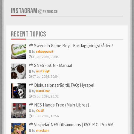
INSTAGRAM
#SNDB.SE
RECENT TOPICS
Swedish Game Boy - Kartläggningstråden!
by
rakapparat
31 Jul 2026, 00:44
SNES - SCN - Manual
by
instinqt
07 Jul 2026, 20:54
Diskussionstråd till FAQ: Hyrspel
by
DarkLink
05 Jul 2026, 20:32
NES Hands Free (Main Libres)
by
OJJE
01 Jul 2026, 10:56
Vi spelar NES tillsammans | 053: R.C. Pro AM
by
mackan