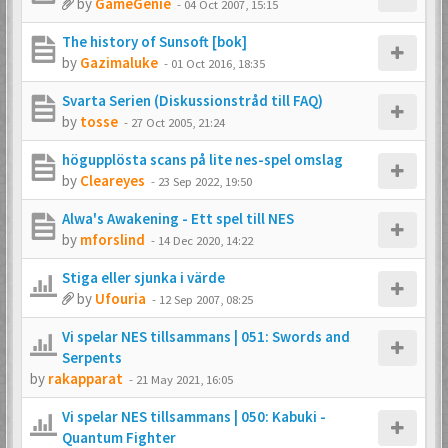
by
GameGenie
-
04 Oct 2007, 15:15
The history of Sunsoft [bok]
by
Gazimaluke
-
01 Oct 2016, 18:35
Svarta Serien (Diskussionstråd till FAQ)
by
tosse
-
27 Oct 2005, 21:24
högupplösta scans på lite nes-spel omslag
by
Cleareyes
-
23 Sep 2022, 19:50
Alwa's Awakening - Ett spel till NES
by
mforslind
-
14 Dec 2020, 14:22
Stiga eller sjunka i värde
by
Ufouria
-
12 Sep 2007, 08:25
Vi spelar NES tillsammans | 051: Swords and
Serpents
by
rakapparat
-
21 May 2021, 16:05
Vi spelar NES tillsammans | 050: Kabuki -
Quantum Fighter