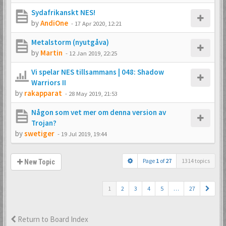
Sydafrikanskt NES!
by
AndiOne
-
17 Apr 2020, 12:21
Metalstorm (nyutgåva)
by
Martin
-
12 Jan 2019, 22:25
Vi spelar NES tillsammans | 048: Shadow
Warriors II
by
rakapparat
-
28 May 2019, 21:53
Någon som vet mer om denna version av
Trojan?
by
swetiger
-
19 Jul 2019, 19:44
Page
1
of
27
1314 topics
New Topic
1
2
3
4
5
…
27
Return to Board Index