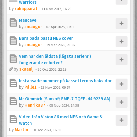
Warriors
by
rakapparat
-
11 Nov 2017, 16:20
Mancave
by
smaugur
-
07 Apr 2025, 01:11
Bara bada bastu NES cover
by
smaugur
-
19 Mar 2025, 21:02
Vem har den äldsta (lägsta serienr.)
fungerande enheten?
by
skaanlj
-
30 Oct 2005, 22:19
Instansade nummer på kassetternas baksidor
by
Pålle1
-
13 Nov 2006, 09:57
Mr Gimmick [Sunsoft FME-7 TQFP-44 9239 AA]
by
Henrika87
-
05 Nov 2024, 14:38
Video från Vision 86 med NES och Game &
Watch
by
Martin
-
10 Dec 2023, 16:58