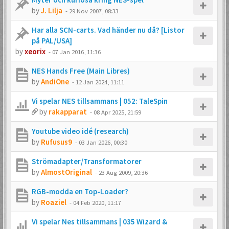
by
J. Lilja
-
29 Nov 2007, 08:33
Har alla SCN-carts. Vad händer nu då? [Listor
på PAL/USA]
by
xeorix
-
07 Jan 2016, 11:36
NES Hands Free (Main Libres)
by
AndiOne
-
12 Jan 2024, 11:11
Vi spelar NES tillsammans | 052: TaleSpin
by
rakapparat
-
08 Apr 2025, 21:59
Youtube video idé (research)
by
Rufusus9
-
03 Jan 2026, 00:30
Strömadapter/Transformatorer
by
AlmostOriginal
-
23 Aug 2009, 20:36
RGB-modda en Top-Loader?
by
Roaziel
-
04 Feb 2020, 11:17
Vi spelar Nes tillsammans | 035 Wizard &