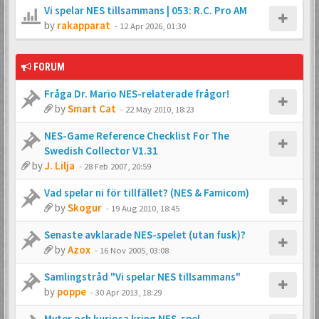
Vi spelar NES tillsammans | 053: R.C. Pro AM
by
rakapparat
-
12 Apr 2026, 01:30
FORUM
Fråga Dr. Mario NES-relaterade frågor!
by
Smart Cat
-
22 May 2010, 18:23
NES-Game Reference Checklist For The
Swedish Collector V1.31
by
J. Lilja
-
28 Feb 2007, 20:59
Vad spelar ni för tillfället? (NES & Famicom)
by
Skogur
-
19 Aug 2010, 18:45
Senaste avklarade NES-spelet (utan fusk)?
by
Azox
-
16 Nov 2005, 03:08
Samlingstråd "Vi spelar NES tillsammans"
by
poppe
-
30 Apr 2013, 18:29
Myter och kuriosa kring NES-spel