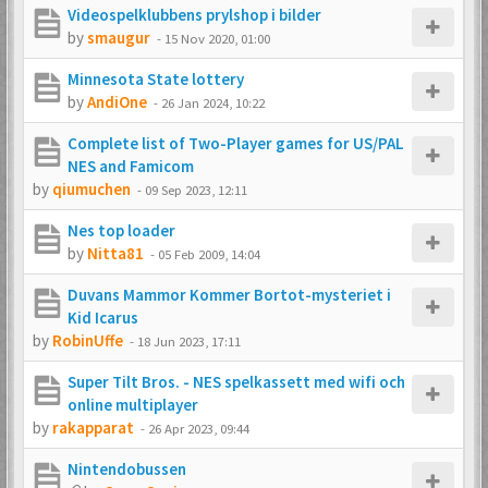
Videospelklubbens prylshop i bilder
by
smaugur
-
15 Nov 2020, 01:00
Minnesota State lottery
by
AndiOne
-
26 Jan 2024, 10:22
Complete list of Two-Player games for US/PAL
NES and Famicom
by
qiumuchen
-
09 Sep 2023, 12:11
Nes top loader
by
Nitta81
-
05 Feb 2009, 14:04
Duvans Mammor Kommer Bortot-mysteriet i
Kid Icarus
by
RobinUffe
-
18 Jun 2023, 17:11
Super Tilt Bros. - NES spelkassett med wifi och
online multiplayer
by
rakapparat
-
26 Apr 2023, 09:44
Nintendobussen