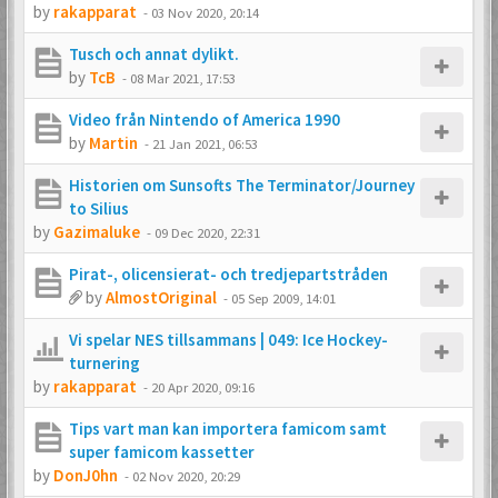
by
rakapparat
-
03 Nov 2020, 20:14
Tusch och annat dylikt.
by
TcB
-
08 Mar 2021, 17:53
Video från Nintendo of America 1990
by
Martin
-
21 Jan 2021, 06:53
Historien om Sunsofts The Terminator/Journey
to Silius
by
Gazimaluke
-
09 Dec 2020, 22:31
Pirat-, olicensierat- och tredjepartstråden
by
AlmostOriginal
-
05 Sep 2009, 14:01
Vi spelar NES tillsammans | 049: Ice Hockey-
turnering
by
rakapparat
-
20 Apr 2020, 09:16
Tips vart man kan importera famicom samt
super famicom kassetter
by
DonJ0hn
-
02 Nov 2020, 20:29