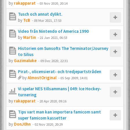
by
rakapparat
-
03 Nov 2020, 20:14
Tusch och annat dylikt.
by
TcB
-
08 Mar 2021, 17:53
Video från Nintendo of America 1990
by
Martin
-
21 Jan 2021, 06:53
Historien om Sunsofts The Terminator/Journey
to Silius
by
Gazimaluke
-
09 Dec 2020, 22:31
Pirat-, olicensierat- och tredjepartstråden
by
AlmostOriginal
-
05 Sep 2009, 14:01
Vi spelar NES tillsammans | 049: Ice Hockey-
turnering
by
rakapparat
-
20 Apr 2020, 09:16
Tips vart man kan importera famicom samt
super famicom kassetter
by
DonJ0hn
-
02 Nov 2020, 20:29