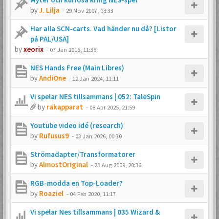
by
J. Lilja
-
29 Nov 2007, 08:33
Har alla SCN-carts. Vad händer nu då? [Listor
på PAL/USA]
by
xeorix
-
07 Jan 2016, 11:36
NES Hands Free (Main Libres)
by
AndiOne
-
12 Jan 2024, 11:11
Vi spelar NES tillsammans | 052: TaleSpin
by
rakapparat
-
08 Apr 2025, 21:59
Youtube video idé (research)
by
Rufusus9
-
03 Jan 2026, 00:30
Strömadapter/Transformatorer
by
AlmostOriginal
-
23 Aug 2009, 20:36
RGB-modda en Top-Loader?
by
Roaziel
-
04 Feb 2020, 11:17
Vi spelar Nes tillsammans | 035 Wizard &