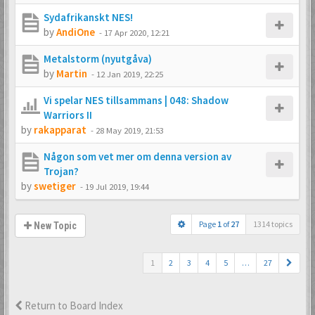
Sydafrikanskt NES!
by
AndiOne
-
17 Apr 2020, 12:21
Metalstorm (nyutgåva)
by
Martin
-
12 Jan 2019, 22:25
Vi spelar NES tillsammans | 048: Shadow
Warriors II
by
rakapparat
-
28 May 2019, 21:53
Någon som vet mer om denna version av
Trojan?
by
swetiger
-
19 Jul 2019, 19:44
Page
1
of
27
1314 topics
New Topic
1
2
3
4
5
…
27
Return to Board Index