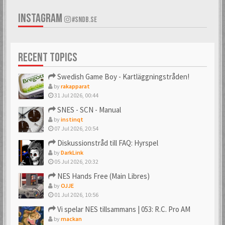
INSTAGRAM
#SNDB.SE
RECENT TOPICS
Swedish Game Boy - Kartläggningstråden!
by
rakapparat
31 Jul 2026, 00:44
SNES - SCN - Manual
by
instinqt
07 Jul 2026, 20:54
Diskussionstråd till FAQ: Hyrspel
by
DarkLink
05 Jul 2026, 20:32
NES Hands Free (Main Libres)
by
OJJE
01 Jul 2026, 10:56
Vi spelar NES tillsammans | 053: R.C. Pro AM
by
mackan