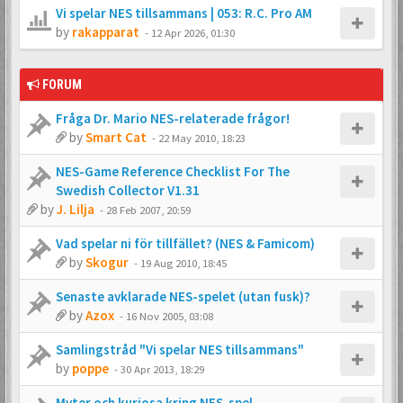
Vi spelar NES tillsammans | 053: R.C. Pro AM
by
rakapparat
-
12 Apr 2026, 01:30
FORUM
Fråga Dr. Mario NES-relaterade frågor!
by
Smart Cat
-
22 May 2010, 18:23
NES-Game Reference Checklist For The
Swedish Collector V1.31
by
J. Lilja
-
28 Feb 2007, 20:59
Vad spelar ni för tillfället? (NES & Famicom)
by
Skogur
-
19 Aug 2010, 18:45
Senaste avklarade NES-spelet (utan fusk)?
by
Azox
-
16 Nov 2005, 03:08
Samlingstråd "Vi spelar NES tillsammans"
by
poppe
-
30 Apr 2013, 18:29
Myter och kuriosa kring NES-spel