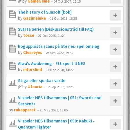
by
GameGenie
-
04 Oct 2007, 15:15
The history of Sunsoft [bok]
by
Gazimaluke
-
01 Oct 2016, 18:35
Svarta Serien (Diskussionstråd till FAQ)
by
tosse
-
27 Oct 2005, 21:24
högupplösta scans på lite nes-spel omslag
by
Cleareyes
-
23 Sep 2022, 19:50
Alwa's Awakening - Ett spel till NES
by
mforslind
-
14 Dec 2020, 14:22
Stiga eller sjunka i värde
by
Ufouria
-
12 Sep 2007, 08:25
Vi spelar NES tillsammans | 051: Swords and
Serpents
by
rakapparat
-
21 May 2021, 16:05
Vi spelar NES tillsammans | 050: Kabuki -
Quantum Fighter