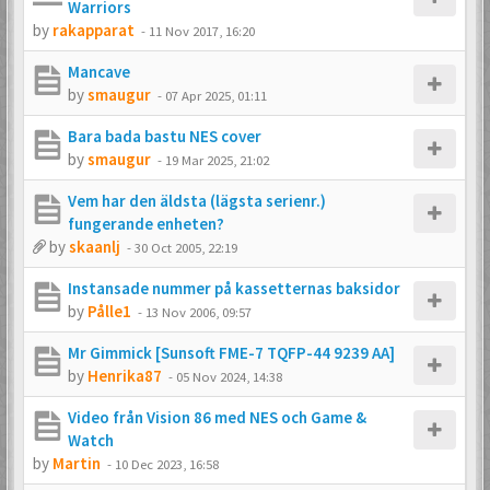
Warriors
by
rakapparat
-
11 Nov 2017, 16:20
Mancave
by
smaugur
-
07 Apr 2025, 01:11
Bara bada bastu NES cover
by
smaugur
-
19 Mar 2025, 21:02
Vem har den äldsta (lägsta serienr.)
fungerande enheten?
by
skaanlj
-
30 Oct 2005, 22:19
Instansade nummer på kassetternas baksidor
by
Pålle1
-
13 Nov 2006, 09:57
Mr Gimmick [Sunsoft FME-7 TQFP-44 9239 AA]
by
Henrika87
-
05 Nov 2024, 14:38
Video från Vision 86 med NES och Game &
Watch
by
Martin
-
10 Dec 2023, 16:58