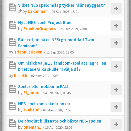
Vilket NES spelomslag tycker ni är snyggast?
by
Lakanman
-
05 Sep 2005, 15:01
Nytt NES-spel! Project Blue.
by
FrankenGraphics
-
26 Oct 2019, 20:04
Bättre ljud på en NESrgb-moddad Twin
Famicom?
by
TritonusRaven
-
11 Sep 2020, 18:05
Om ni fick välja 18 famicom-spel att lagra i en
briefcase vilka skulle ni välja då?
by
Elrinth
-
02 Nov 2017, 00:34
Spelar eller nobbar ni PAL?
by
El_Indio
-
04 Feb 2020, 00:45
NES-spel som saknar boxar
by
tkabt06
-
04 May 2020, 07:52
De absolut billigaste och bästa NES-spelen
by
oneman1
-
16 Apr 2020, 22:09