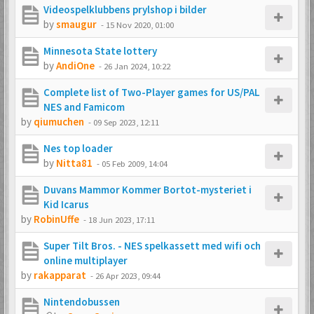
Videospelklubbens prylshop i bilder
by
smaugur
-
15 Nov 2020, 01:00
Minnesota State lottery
by
AndiOne
-
26 Jan 2024, 10:22
Complete list of Two-Player games for US/PAL
NES and Famicom
by
qiumuchen
-
09 Sep 2023, 12:11
Nes top loader
by
Nitta81
-
05 Feb 2009, 14:04
Duvans Mammor Kommer Bortot-mysteriet i
Kid Icarus
by
RobinUffe
-
18 Jun 2023, 17:11
Super Tilt Bros. - NES spelkassett med wifi och
online multiplayer
by
rakapparat
-
26 Apr 2023, 09:44
Nintendobussen