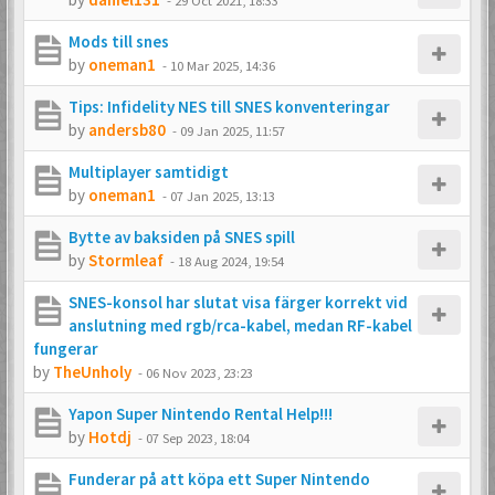
-
29 Oct 2021, 18:33
Mods till snes
by
oneman1
-
10 Mar 2025, 14:36
Tips: Infidelity NES till SNES konventeringar
by
andersb80
-
09 Jan 2025, 11:57
Multiplayer samtidigt
by
oneman1
-
07 Jan 2025, 13:13
Bytte av baksiden på SNES spill
by
Stormleaf
-
18 Aug 2024, 19:54
SNES-konsol har slutat visa färger korrekt vid
anslutning med rgb/rca-kabel, medan RF-kabel
fungerar
by
TheUnholy
-
06 Nov 2023, 23:23
Yapon Super Nintendo Rental Help!!!
by
Hotdj
-
07 Sep 2023, 18:04
Funderar på att köpa ett Super Nintendo