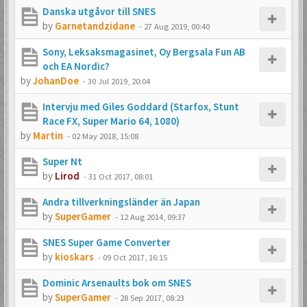
Danska utgåvor till SNES
by
Garnetandzidane
-
27 Aug 2019, 00:40
Sony, Leksaksmagasinet, Oy Bergsala Fun AB
och EA Nordic?
by
JohanDoe
-
30 Jul 2019, 20:04
Intervju med Giles Goddard (Starfox, Stunt
Race FX, Super Mario 64, 1080)
by
Martin
-
02 May 2018, 15:08
Super Nt
by
Lirod
-
31 Oct 2017, 08:01
Andra tillverkningsländer än Japan
by
SuperGamer
-
12 Aug 2014, 09:37
SNES Super Game Converter
by
kioskars
-
09 Oct 2017, 16:15
Dominic Arsenaults bok om SNES
by
SuperGamer
-
28 Sep 2017, 08:23