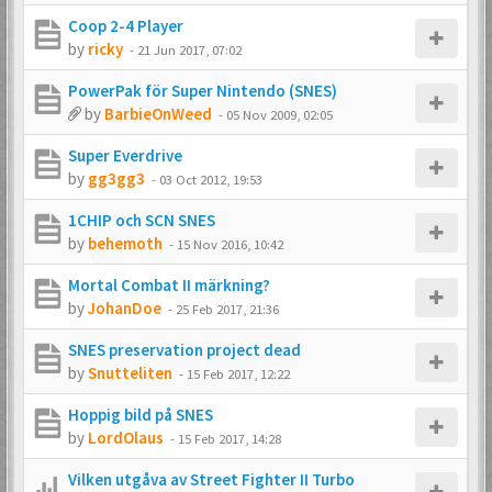
Coop 2-4 Player
by
ricky
-
21 Jun 2017, 07:02
PowerPak för Super Nintendo (SNES)
by
BarbieOnWeed
-
05 Nov 2009, 02:05
Super Everdrive
by
gg3gg3
-
03 Oct 2012, 19:53
1CHIP och SCN SNES
by
behemoth
-
15 Nov 2016, 10:42
Mortal Combat II märkning?
by
JohanDoe
-
25 Feb 2017, 21:36
SNES preservation project dead
by
Snutteliten
-
15 Feb 2017, 12:22
Hoppig bild på SNES
by
LordOlaus
-
15 Feb 2017, 14:28
Vilken utgåva av Street Fighter II Turbo