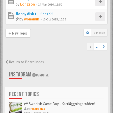
by
Longson
-
14 Mar 2016, 15:50
floppy disk till Snes???
by
wonamik
-
10 Oct 2015, 12:32
64 topics
New Topic
1
2
Return to Board Index
INSTAGRAM
#SNDB.SE
RECENT TOPICS
Swedish Game Boy - Kartläggningstråden!
by
rakapparat