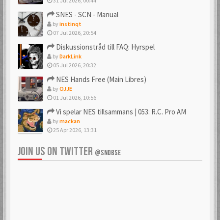
31 Jul 2026, 00:44
SNES - SCN - Manual
by
instinqt
07 Jul 2026, 20:54
Diskussionstråd till FAQ: Hyrspel
by
DarkLink
05 Jul 2026, 20:32
NES Hands Free (Main Libres)
by
OJJE
01 Jul 2026, 10:56
Vi spelar NES tillsammans | 053: R.C. Pro AM
by
mackan
25 Apr 2026, 13:31
JOIN US ON TWITTER
@SNDBSE