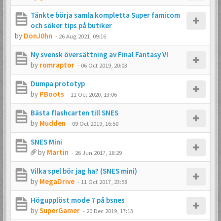
Tänkte börja samla kompletta Super famicom
och söker tips på butiker
by
DonJ0hn
-
26 Aug 2021, 09:16
Ny svensk översättning av Final Fantasy VI
by
romraptor
-
06 Oct 2019, 20:03
Dumpa prototyp
by
PBoots
-
11 Oct 2020, 13:06
Bästa flashcarten till SNES
by
Mudden
-
09 Oct 2019, 16:50
SNES Mini
by
Martin
-
26 Jun 2017, 18:29
Vilka spel bör jag ha? (SNES mini)
by
MegaDrive
-
11 Oct 2017, 23:58
Högupplöst mode 7 på bsnes
by
SuperGamer
-
20 Dec 2019, 17:13