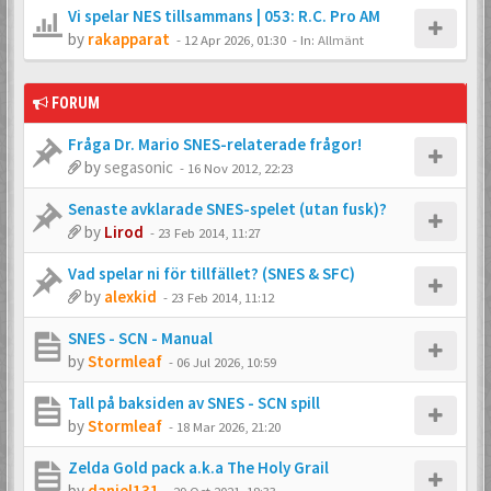
Vi spelar NES tillsammans | 053: R.C. Pro AM
by
rakapparat
-
12 Apr 2026, 01:30
- In:
Allmänt
FORUM
Fråga Dr. Mario SNES-relaterade frågor!
by
segasonic
-
16 Nov 2012, 22:23
Senaste avklarade SNES-spelet (utan fusk)?
by
Lirod
-
23 Feb 2014, 11:27
Vad spelar ni för tillfället? (SNES & SFC)
by
alexkid
-
23 Feb 2014, 11:12
SNES - SCN - Manual
by
Stormleaf
-
06 Jul 2026, 10:59
Tall på baksiden av SNES - SCN spill
by
Stormleaf
-
18 Mar 2026, 21:20
Zelda Gold pack a.k.a The Holy Grail
by
daniel131