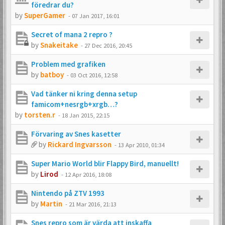
föredrar du?
by
SuperGamer
-
07 Jan 2017, 16:01
Secret of mana 2 repro ?
by
Snakeitake
-
27 Dec 2016, 20:45
Problem med grafiken
by
batboy
-
03 Oct 2016, 12:58
Vad tänker ni kring denna setup
famicom+nesrgb+xrgb…?
by
torsten.r
-
18 Jan 2015, 22:15
Förvaring av Snes kasetter
by
Rickard Ingvarsson
-
13 Apr 2010, 01:34
Super Mario World blir Flappy Bird, manuellt!
by
Lirod
-
12 Apr 2016, 18:08
Nintendo på ZTV 1993
by
Martin
-
21 Mar 2016, 21:13
Snes repro som är värda att inskaffa