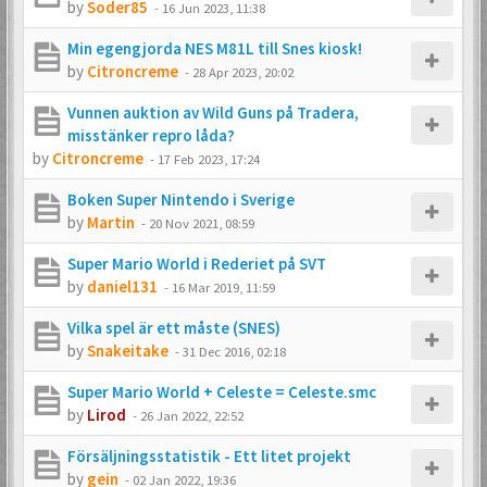
by
Soder85
-
16 Jun 2023, 11:38
Min egengjorda NES M81L till Snes kiosk!
by
Citroncreme
-
28 Apr 2023, 20:02
Vunnen auktion av Wild Guns på Tradera,
misstänker repro låda?
by
Citroncreme
-
17 Feb 2023, 17:24
Boken Super Nintendo i Sverige
by
Martin
-
20 Nov 2021, 08:59
Super Mario World i Rederiet på SVT
by
daniel131
-
16 Mar 2019, 11:59
Vilka spel är ett måste (SNES)
by
Snakeitake
-
31 Dec 2016, 02:18
Super Mario World + Celeste = Celeste.smc
by
Lirod
-
26 Jan 2022, 22:52
Försäljningsstatistik - Ett litet projekt
by
gein
-
02 Jan 2022, 19:36