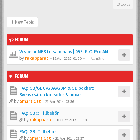
13 topics
New Topic
FORUM
Vi spelar NES tillsammans | 053: R.C. Pro AM
by
rakapparat
-
12 Apr 2026, 01:30
- In:
Allmänt
FORUM
FAQ: GB/GBC/GBA/GBM & GB pocket:
Svensksålda konsoler & boxar
by
Smart Cat
-
21 Apr 2014, 03:36
FAQ: GBC: Tillbehör
by
rakapparat
-
02 Oct 2017, 11:38
FAQ: GB: Tillbehör
by
Smart Cat
-
21 Apr 2014, 03:37