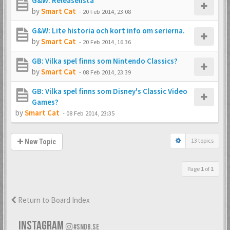
G&W: Releaselista
by
Smart Cat
-
20 Feb 2014, 23:08
G&W: Lite historia och kort info om serierna.
by
Smart Cat
-
20 Feb 2014, 16:36
GB: Vilka spel finns som Nintendo Classics?
by
Smart Cat
-
08 Feb 2014, 23:39
GB: Vilka spel finns som Disney's Classic Video
Games?
by
Smart Cat
-
08 Feb 2014, 23:35
13 topics
New Topic
Page
1
of
1
Return to Board Index
INSTAGRAM
#SNDB.SE