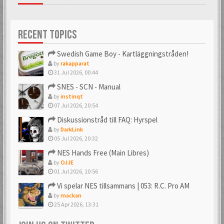
RECENT TOPICS
Swedish Game Boy - Kartläggningstråden!
by
rakapparat
31 Jul 2026, 00:44
SNES - SCN - Manual
by
instinqt
07 Jul 2026, 20:54
Diskussionstråd till FAQ: Hyrspel
by
DarkLink
05 Jul 2026, 20:32
NES Hands Free (Main Libres)
by
OJJE
01 Jul 2026, 10:56
Vi spelar NES tillsammans | 053: R.C. Pro AM
by
mackan
25 Apr 2026, 13:31