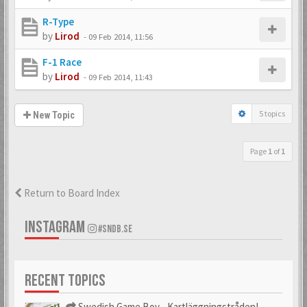
R-Type
by
Lirod
-
09 Feb 2014, 11:56
F-1 Race
by
Lirod
-
09 Feb 2014, 11:43
5 topics
New Topic
Page
1
of
1
Return to Board Index
INSTAGRAM
#SNDB.SE
RECENT TOPICS
Swedish Game Boy - Kartläggningstråden!