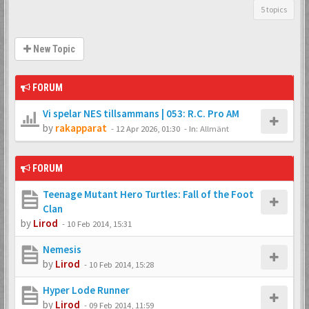
5 topics
New Topic
FORUM
Vi spelar NES tillsammans | 053: R.C. Pro AM
by
rakapparat
-
12 Apr 2026, 01:30
- In:
Allmänt
FORUM
Teenage Mutant Hero Turtles: Fall of the Foot
Clan
by
Lirod
-
10 Feb 2014, 15:31
Nemesis
by
Lirod
-
10 Feb 2014, 15:28
Hyper Lode Runner
by
Lirod
-
09 Feb 2014, 11:59