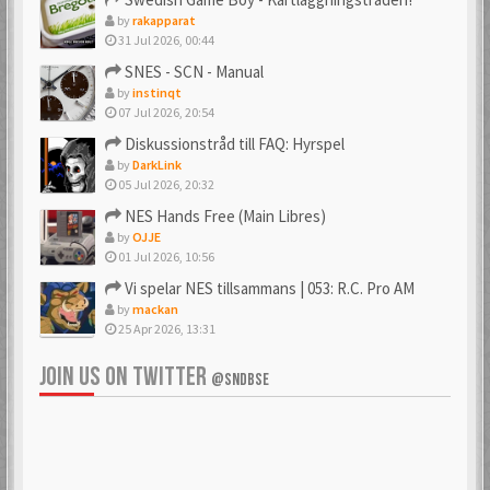
by
rakapparat
31 Jul 2026, 00:44
SNES - SCN - Manual
by
instinqt
07 Jul 2026, 20:54
Diskussionstråd till FAQ: Hyrspel
by
DarkLink
05 Jul 2026, 20:32
NES Hands Free (Main Libres)
by
OJJE
01 Jul 2026, 10:56
Vi spelar NES tillsammans | 053: R.C. Pro AM
by
mackan
25 Apr 2026, 13:31
JOIN US ON TWITTER
@SNDBSE