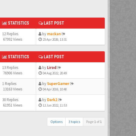
STATISTICS
LAST POST
12 Replies
by
mackan
67992 Views
25 Apr 2026, 13:31
STATISTICS
LAST POST
13 Replies
by
Lirod
76906 Views
04 Aug 2022, 20:49
1 Replies
by
SuperGamer
13163 Views
04 Apr 2016, 10:48
30 Replies
by
Dark2
61951 Views
12 Jan 2022, 11:53
Options
3 topics
Page
1
of
1