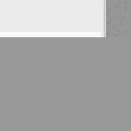
OM OSS
Forumet sndb.se är Skandinaviens ledande
retro Nintendo-forum och har i över tio års tid
kartlagt den nordiska Nintendo-scenen.
Forumet stödjer flera olika mässor i Sverige
samt andra retro-inspirerade projekt.
S
NDB.se
Nordens viktigaste Nintendo-
plattform