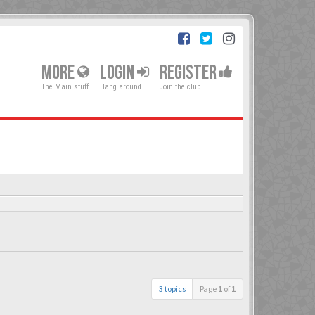
MORE
LOGIN
REGISTER
The Main stuff
Hang around
Join the club
3 topics
Page
1
of
1