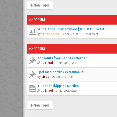
New Topic
FORUM
Vi spelar NES tillsammans | 053: R.C. Pro AM
by
rakapparat
-
12 Apr 2026, 01:30
- In:
Allmänt
FORUM
Konsolutgåvor släppta i Norden
by
Lirod
-
20 Mar 2015, 17:38
Spel med nordisk extramanual
by
Lirod
-
20 Mar 2015, 17:46
Tillbehör släppta i Norden
by
Lirod
-
14 Mar 2015, 09:20
New Topic