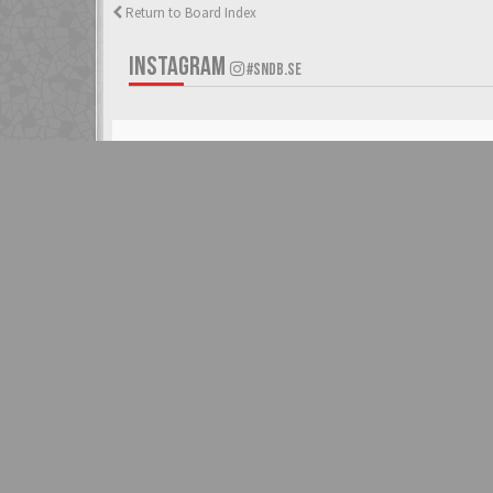
Return to Board Index
INSTAGRAM
#SNDB.SE
RECENT TOPICS
JOIN 
Swedish Game Boy - Kartläggningstråden!
by
rakapparat
31 Jul 2026, 00:44
SNES - SCN - Manual
by
instinqt
07 Jul 2026, 20:54
Diskussionstråd till FAQ: Hyrspel
by
DarkLink
05 Jul 2026, 20:32
NES Hands Free (Main Libres)
by
OJJE
01 Jul 2026, 10:56
Vi spelar NES tillsammans | 053: R.C. Pro AM