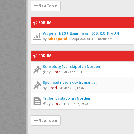
New Topic
FORUM
Vi spelar NES tillsammans | 053: R.C. Pro AM
by
rakapparat
-
12 Apr 2026, 01:30
- In:
Allmänt
FORUM
Konsolutgåvor släppta i Norden
by
Lirod
-
20 Mar 2015, 17:38
Spel med nordisk extramanual
by
Lirod
-
20 Mar 2015, 17:46
Tillbehör släppta i Norden
by
Lirod
-
14 Mar 2015, 09:20
New Topic