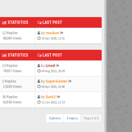
STATISTICS
LAST POST
12 Replies
by
mackan
68260 Views
25 Apr 2026, 13:31
STATISTICS
LAST POST
13 Replies
by
Lirod
76957 Views
04 Aug 2022, 20:49
1 Replies
by
SuperGamer
13189 Views
04 Apr 2016, 10:48
30 Replies
by
Dark2
62036 Views
12 Jan 2022, 11:53
Options
3 topics
Page
1
of
1