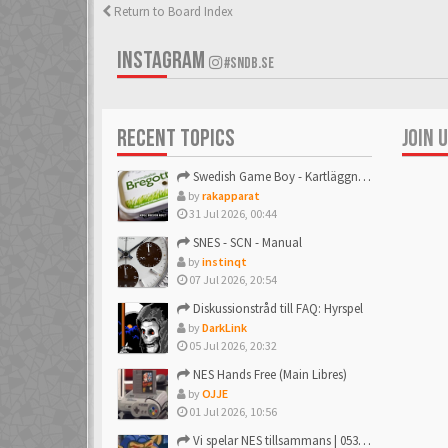
Return to Board Index
INSTAGRAM
#SNDB.SE
RECENT TOPICS
JOIN 
Swedish Game Boy - Kartläggningstråden!
by
rakapparat
31 Jul 2026, 00:44
SNES - SCN - Manual
by
instinqt
07 Jul 2026, 20:54
Diskussionstråd till FAQ: Hyrspel
by
DarkLink
05 Jul 2026, 20:32
NES Hands Free (Main Libres)
by
OJJE
01 Jul 2026, 10:56
Vi spelar NES tillsammans | 053: R.C. Pro AM