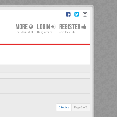
MORE
LOGIN
REGISTER
The Main stuff
Hang around
Join the club
3 topics
Page
1
of
1