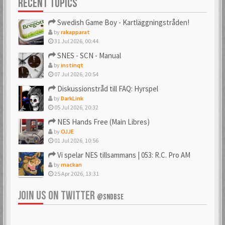
RECENT TOPICS
Swedish Game Boy - Kartläggningstråden!
by
rakapparat
31 Jul 2026, 00:44
SNES - SCN - Manual
by
instinqt
07 Jul 2026, 20:54
Diskussionstråd till FAQ: Hyrspel
by
DarkLink
05 Jul 2026, 20:32
NES Hands Free (Main Libres)
by
OJJE
01 Jul 2026, 10:56
Vi spelar NES tillsammans | 053: R.C. Pro AM
by
mackan
25 Apr 2026, 13:31
JOIN US ON TWITTER
@SNDBSE