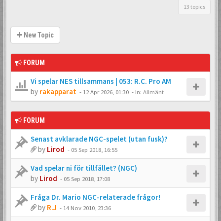
13 topics
New Topic
FORUM
Vi spelar NES tillsammans | 053: R.C. Pro AM
by
rakapparat
-
12 Apr 2026, 01:30
- In:
Allmänt
FORUM
Senast avklarade NGC-spelet (utan fusk)?
by
Lirod
-
05 Sep 2018, 16:55
Vad spelar ni för tillfället? (NGC)
by
Lirod
-
05 Sep 2018, 17:08
Fråga Dr. Mario NGC-relaterade frågor!
by
R.J
-
14 Nov 2010, 23:36