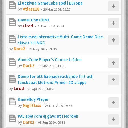
Ej utgivna GameCube spel i Europa
by
Atlas118
-
26 Mar 2024, 20:25
GameCube HDMI
by
Lirod
-
20 Dec 2018, 23:24
Lista med Interactive Multi-Game Demo Disc-
skivor till NGC
by
Dark2
-
23 May 2022, 21:36
GameCube Player's Choice tråden
by
Dark2
-
16 Mar 2021, 13:39
Demo för ett häpnadsväckande fint och
fanskapat Metroid Prime i 2D släppt
by
Lirod
-
05 Apr 2021, 13:52
GameBoy Player
by
Nightkiss
-
27 Dec 2018, 19:58
PAL spel som ej gavs ut i Norden
by
Dark2
-
08 Jun 2020, 09:35