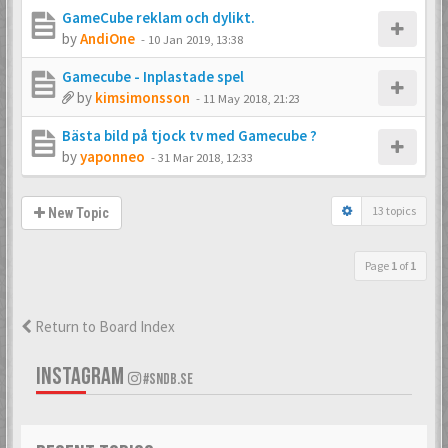
GameCube reklam och dylikt.
by
AndiOne
-
10 Jan 2019, 13:38
Gamecube - Inplastade spel
by
kimsimonsson
-
11 May 2018, 21:23
Bästa bild på tjock tv med Gamecube ?
by
yaponneo
-
31 Mar 2018, 12:33
13 topics
New Topic
Page
1
of
1
Return to Board Index
INSTAGRAM
#SNDB.SE