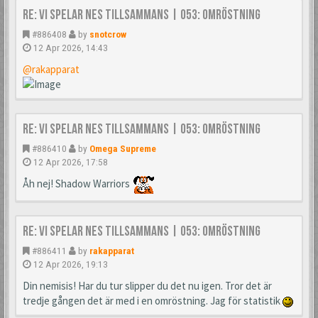
Re: Vi spelar NES tillsammans | 053: Omröstning
#886408
by
snotcrow
12 Apr 2026, 14:43
@rakapparat
Re: Vi spelar NES tillsammans | 053: Omröstning
#886410
by
Omega Supreme
12 Apr 2026, 17:58
Åh nej! Shadow Warriors
Re: Vi spelar NES tillsammans | 053: Omröstning
#886411
by
rakapparat
12 Apr 2026, 19:13
Din nemisis! Har du tur slipper du det nu igen. Tror det är
tredje gången det är med i en omröstning. Jag för statistik