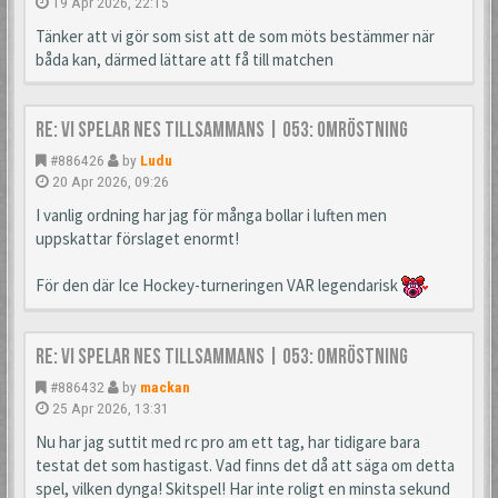
19 Apr 2026, 22:15
Tänker att vi gör som sist att de som möts bestämmer när
båda kan, därmed lättare att få till matchen
Re: Vi spelar NES tillsammans | 053: Omröstning
#886426
by
Ludu
20 Apr 2026, 09:26
I vanlig ordning har jag för många bollar i luften men
uppskattar förslaget enormt!
För den där Ice Hockey-turneringen VAR legendarisk
Re: Vi spelar NES tillsammans | 053: Omröstning
#886432
by
mackan
25 Apr 2026, 13:31
Nu har jag suttit med rc pro am ett tag, har tidigare bara
testat det som hastigast. Vad finns det då att säga om detta
spel, vilken dynga! Skitspel! Har inte roligt en minsta sekund