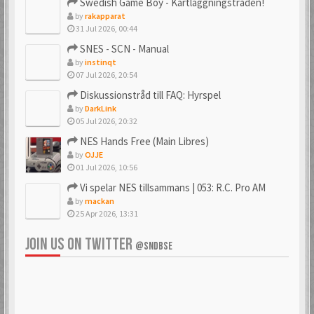
Swedish Game Boy - Kartläggningstråden!
by
rakapparat
31 Jul 2026, 00:44
SNES - SCN - Manual
by
instinqt
07 Jul 2026, 20:54
Diskussionstråd till FAQ: Hyrspel
by
DarkLink
05 Jul 2026, 20:32
NES Hands Free (Main Libres)
by
OJJE
01 Jul 2026, 10:56
Vi spelar NES tillsammans | 053: R.C. Pro AM
by
mackan
25 Apr 2026, 13:31
JOIN US ON TWITTER
@SNDBSE