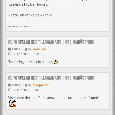
turnering likt Ice Hockey.
Rösta i en vecka, sen kör vi!
Poll runs till 18 Apr 2026, 01:30:12
Re: Vi spelar NES tillsammans | 053: Omröstning
#886405
by
snotcrow
12 Apr 2026, 10:20
Turnering vore ju riktigt skoj
Re: Vi spelar NES tillsammans | 053: Omröstning
#886406
by
rakapparat
12 Apr 2026, 10:45
Visst vore det, du får ha ansvar över turneringen då med