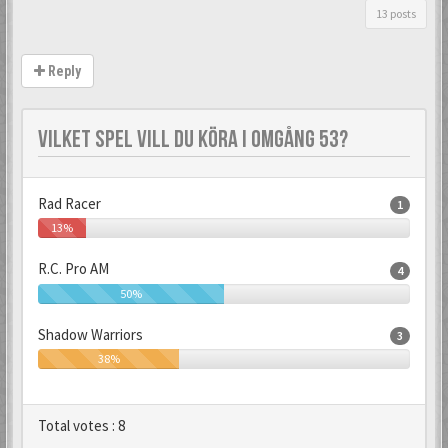
13 posts
Reply
VILKET SPEL VILL DU KÖRA I OMGÅNG 53?
Rad Racer
1
13%
R.C. Pro AM
4
50%
Shadow Warriors
3
38%
Total votes :
8