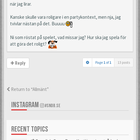
när jag lirar.
Kanske skulle vara roligare i en partykontext, men nja, jag
tvivlar nästan på det. Buuuu
Ni som röstat på spelet, vad missar jag? Hur ska jag spela för
att göra det roligt?
Page
1
of
1
13 posts
Reply
Return to “Allmänt”
INSTAGRAM
#SNDB.SE
RECENT TOPICS