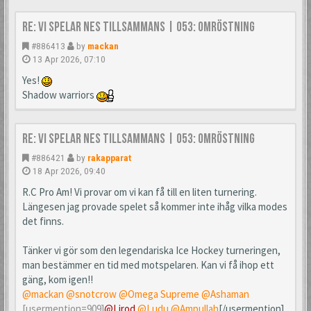
Re: Vi spelar NES tillsammans | 053: Omröstning
#886413
by
mackan
13 Apr 2026, 07:10
Yes!
Shadow warriors
Re: Vi spelar NES tillsammans | 053: Omröstning
#886421
by
rakapparat
18 Apr 2026, 09:40
R.C Pro Am! Vi provar om vi kan få till en liten turnering.
Längesen jag provade spelet så kommer inte ihåg vilka modes
det finns.
Tänker vi gör som den legendariska Ice Hockey turneringen,
man bestämmer en tid med motspelaren. Kan vi få ihop ett
gäng, kom igen!!
@mackan
@snotcrow
@Omega Supreme
@Ashaman
[usermention=909]
@Lirod
@Ludu
@Ampullah
[/usermention]