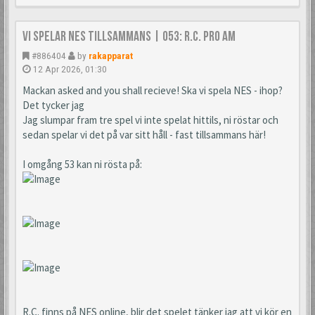
Vi spelar NES tillsammans | 053: R.C. Pro AM
#886404
by
rakapparat
12 Apr 2026, 01:30
Mackan asked and you shall recieve! Ska vi spela NES - ihop?
Det tycker jag
Jag slumpar fram tre spel vi inte spelat hittils, ni röstar och
sedan spelar vi det på var sitt håll - fast tillsammans här!
I omgång 53 kan ni rösta på:
R.C. finns på NES online, blir det spelet tänker jag att vi kör en