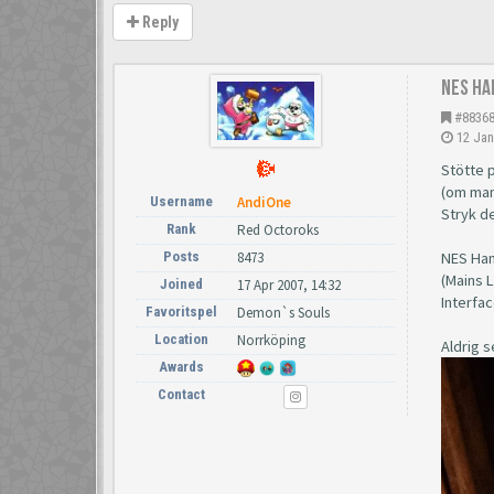
Reply
NES Ha
#8836
12 Jan
Stötte 
(om man 
Username
AndiOne
Stryk de
Rank
Red Octoroks
Posts
8473
NES Han
(Mains L
Joined
17 Apr 2007, 14:32
Interfa
Favoritspel
Demon`s Souls
Location
Norrköping
Aldrig s
Awards
Contact