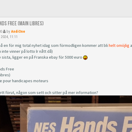
nds Free (Main Libres)
80
by
AndiOne
 2024, 11:11
på en för mig total nyhet idag som förmodligen kommer att bli
helt omöjlig
a
inte vinner på lotto lr nått då)
 sista, ligger en på Franska ebay för 5000 euro
ds Free
ibres)
ce pour handicapes moteurs
ett förut, någon som sett och sitter på mer information?