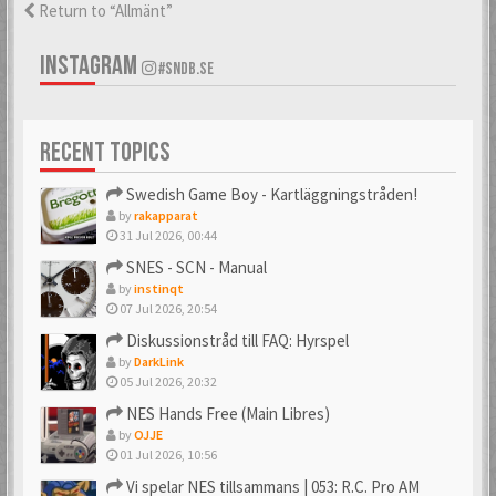
Return to “Allmänt”
INSTAGRAM
#SNDB.SE
RECENT TOPICS
Swedish Game Boy - Kartläggningstråden!
by
rakapparat
31 Jul 2026, 00:44
SNES - SCN - Manual
by
instinqt
07 Jul 2026, 20:54
Diskussionstråd till FAQ: Hyrspel
by
DarkLink
05 Jul 2026, 20:32
NES Hands Free (Main Libres)
by
OJJE
01 Jul 2026, 10:56
Vi spelar NES tillsammans | 053: R.C. Pro AM