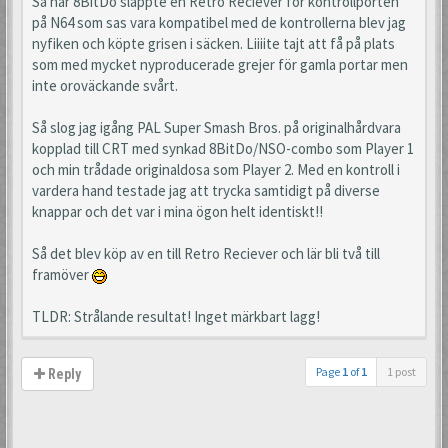
Så när 8BitDo släppte en Retro Reciever för kontrollporten
på N64 som sas vara kompatibel med de kontrollerna blev jag
nyfiken och köpte grisen i säcken. Liiiite tajt att få på plats
som med mycket nyproducerade grejer för gamla portar men
inte oroväckande svårt.
Så slog jag igång PAL Super Smash Bros. på originalhårdvara
kopplad till CRT med synkad 8BitDo/NSO-combo som Player 1
och min trådade originaldosa som Player 2. Med en kontroll i
vardera hand testade jag att trycka samtidigt på diverse
knappar och det var i mina ögon helt identiskt!!
Så det blev köp av en till Retro Reciever och lär bli två till
framöver
TLDR: Strålande resultat! Inget märkbart lagg!
Page
1
of
1
1 post
Reply