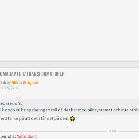
römadapter/Transformatorer
03
by
AlmostOriginal
 2009, 22:29
anna wrote:
0 hz och 60 hz spelar ingen roll då det har med bildsystemet och inte strö
med tanke på att det står det på dem.
oes what
Nintendon't!