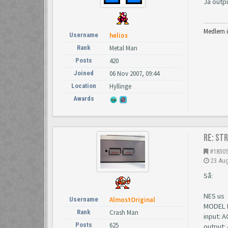
Ja outpu
Medlem i
Username
helios
Rank
Metal Man
Posts
420
Joined
06 Nov 2007, 09:44
Location
Hyllinge
Awards
Re: St
#1830
23 Aug
Så:
NES us
Username
AlmostOriginal
MODEL 
Rank
Crash Man
input: 
Posts
625
output: