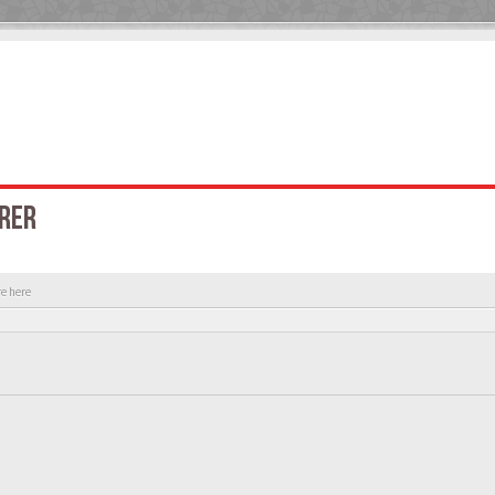
RER
re here