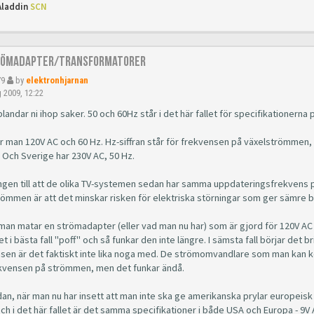
Aladdin
SCN
römadapter/Transformatorer
79
by
elektronhjarnan
 2009, 12:22
blandar ni ihop saker. 50 och 60Hz står i det här fallet för specifikation
ar man 120V AC och 60 Hz. Hz-siffran står för frekvensen på växelströmm
. Och Sverige har 230V AC, 50 Hz.
ngen till att de olika TV-systemen sedan har samma uppdateringsfrekvens p
ömmen är att det minskar risken för elektriska störningar som ger sämre bi
man matar en strömadapter (eller vad man nu har) som är gjord för 120V AC
t i bästa fall "poff" och så funkar den inte längre. I sämsta fall börjar det 
sen är det faktiskt inte lika noga med. De strömomvandlare som man kan 
ekvensen på strömmen, men det funkar ändå.
an, när man nu har insett att man inte ska ge amerikanska prylar europeisk 
 Och i det här fallet är det samma specifikationer i både USA och Europa - 9V