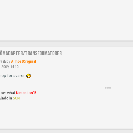
römadapter/Transformatorer
29
by
AlmostOriginal
 2009, 14:10
ihop för svaren
oes what
Nintendon't!
Aladdin
SCN