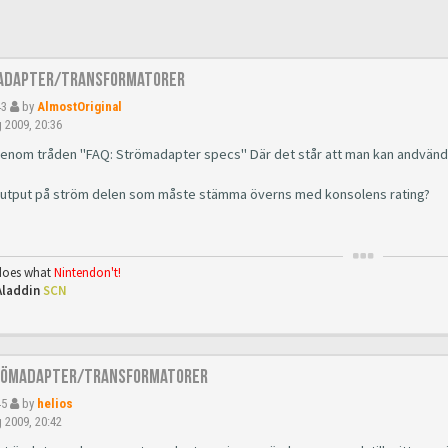
adapter/Transformatorer
43
by
AlmostOriginal
 2009, 20:36
genom tråden "FAQ: Strömadapter specs" Där det står att man kan andvända
output på ström delen som måste stämma överns med konsolens rating?
oes what
Nintendon't!
Aladdin
SCN
römadapter/Transformatorer
45
by
helios
 2009, 20:42