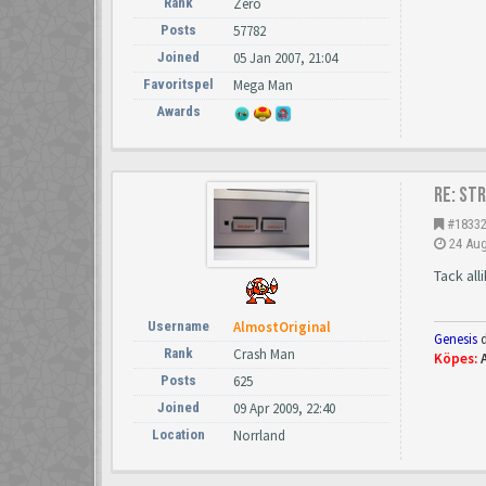
Rank
Zero
Posts
57782
Joined
05 Jan 2007, 21:04
Favoritspel
Mega Man
Awards
Re: St
#1833
24 Aug
Tack all
Username
AlmostOriginal
Genesis
d
Rank
Crash Man
Köpes:
Posts
625
Joined
09 Apr 2009, 22:40
Location
Norrland