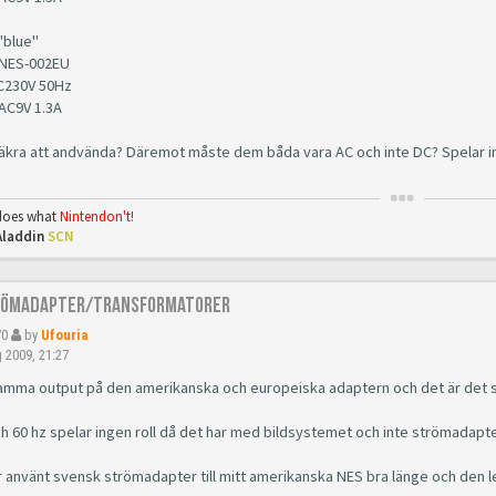
"blue"
NES-002EU
AC230V 50Hz
 AC9V 1.3A
 säkra att andvända? Däremot måste dem båda vara AC och inte DC? Spelar in
oes what
Nintendon't!
Aladdin
SCN
römadapter/Transformatorer
70
by
Ufouria
 2009, 21:27
amma output på den amerikanska och europeiska adaptern och det är det so
ch 60 hz spelar ingen roll då det har med bildsystemet och inte strömadapte
ar använt svensk strömadapter till mitt amerikanska NES bra länge och den l