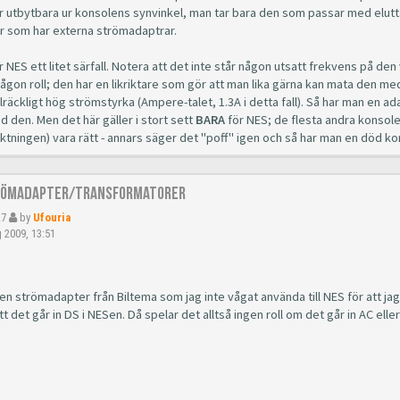
r utbytbara ur konsolens synvinkel, man tar bara den som passar med elut
r som har externa strömadaptrar.
 NES ett litet särfall. Notera att det inte står någon utsatt frekvens på den
ågon roll; den har en likriktare som gör att man lika gärna kan mata den m
illräckligt hög strömstyrka (Ampere-talet, 1.3A i detta fall). Så har man en 
 den. Men det här gäller i stort sett
BARA
för NES; de flesta andra konsole
ktningen) vara rätt - annars säger det "poff" igen och så har man en död ko
römadapter/Transformatorer
27
by
Ufouria
 2009, 13:51
en strömadapter från Biltema som jag inte vågat använda till NES för att jag 
att det går in DS i NESen. Då spelar det alltså ingen roll om det går in AC el