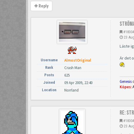
Reply
Ström
#1830
23 Aug
Läste i
Är det 
Username
AlmostOriginal
Rank
Crash Man
Posts
625
Genesis
d
Joined
09 Apr 2009, 22:40
Köpes:
Location
Norrland
Re: St
#1830
23 Aug