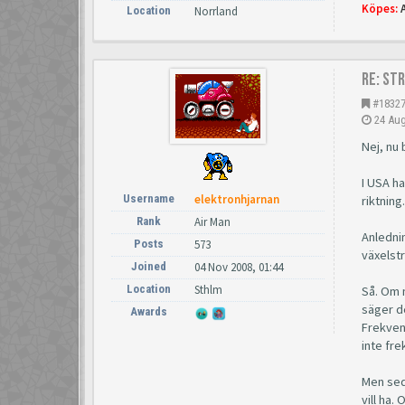
Köpes:
Location
Norrland
Re: St
#1832
24 Aug
Nej, nu 
I USA h
Username
elektronhjarnan
riktning
Rank
Air Man
Anledni
Posts
573
växelstr
Joined
04 Nov 2008, 01:44
Location
Sthlm
Så. Om 
säger de
Awards
Frekven
inte fr
Men sed
vill ha.