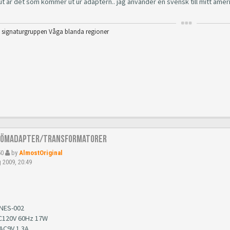
t är det som kommer ut ur adaptern.. jag använder en svensk till mitt amer
 signaturgruppen Våga blanda regioner
römadapter/Transformatorer
50
by
AlmostOriginal
 2009, 20:49
NES-002
AC120V 60Hz 17W
 AC9V 1.3A