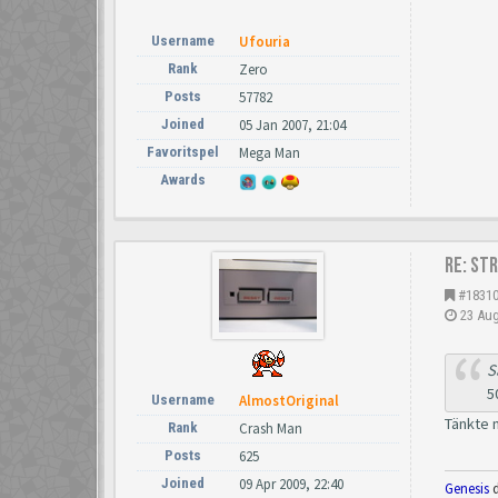
Username
Ufouria
Rank
Zero
Posts
57782
Joined
05 Jan 2007, 21:04
Favoritspel
Mega Man
Awards
Re: St
#1831
23 Aug
S
5
Username
AlmostOriginal
Tänkte 
Rank
Crash Man
Posts
625
Joined
09 Apr 2009, 22:40
Genesis
d