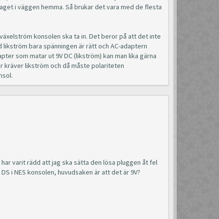
taget i väggen hemma. Så brukar det vara med de flesta
 växelström konsolen ska ta in. Det beror på att det inte
ed likström bara spänningen är rätt och AC-adaptern
adapter som matar ut 9V DC (likström) kan man lika gärna
r kräver likström och då måste polariteten
nsol.
har varit rädd att jag ska sätta den lösa pluggen åt fel
ler DS i NES konsolen, huvudsaken är att det är 9V?