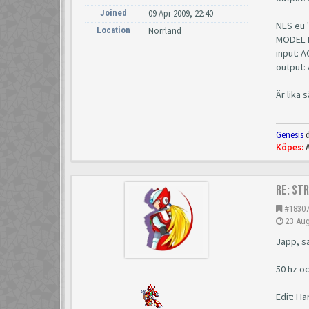
Joined
09 Apr 2009, 22:40
NES eu 
Location
Norrland
MODEL 
input: 
output:
Är lika
Genesis
d
Köpes:
Re: St
#1830
23 Aug
Japp, s
50 hz o
Edit: H