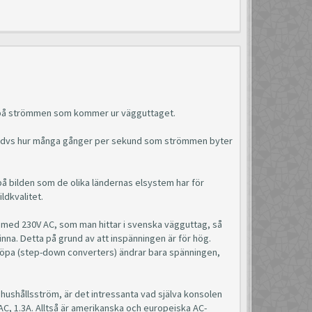
erna på strömmen som kommer ur vägguttaget.
en, dvs hur många gånger per sekund som strömmen byter
å bilden som de olika ländernas elsystem har för
ldkvalitet.
 med 230V AC, som man hittar i svenska vägguttag, så
brinna. Detta på grund av att inspänningen är för hög.
köpa (step-down converters) ändrar bara spänningen,
hushållsström, är det intressanta vad själva konsolen
 AC, 1.3A. Alltså är amerikanska och europeiska AC-