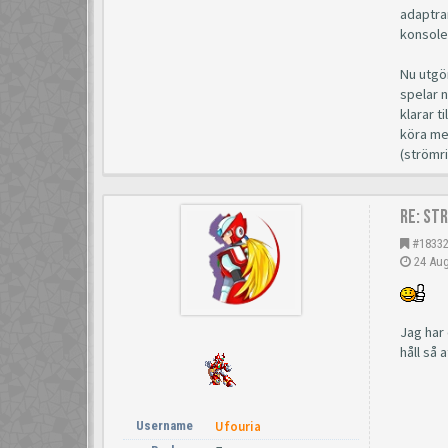
adaptra
konsole
Nu utgör
spelar n
klarar t
köra med
(strömri
Re: St
#1833
24 Aug
Jag har 
håll så 
Username
Ufouria