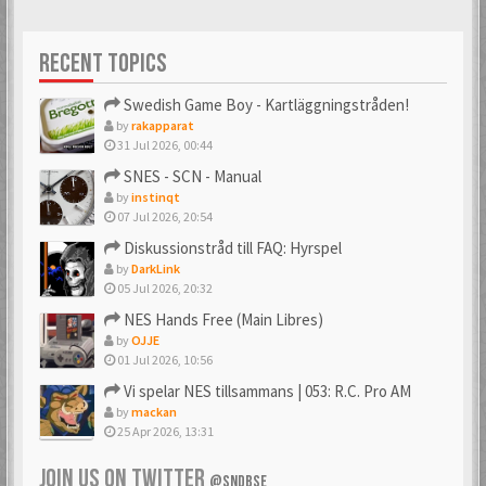
RECENT TOPICS
Swedish Game Boy - Kartläggningstråden!
by
rakapparat
31 Jul 2026, 00:44
SNES - SCN - Manual
by
instinqt
07 Jul 2026, 20:54
Diskussionstråd till FAQ: Hyrspel
by
DarkLink
05 Jul 2026, 20:32
NES Hands Free (Main Libres)
by
OJJE
01 Jul 2026, 10:56
Vi spelar NES tillsammans | 053: R.C. Pro AM
by
mackan
25 Apr 2026, 13:31
JOIN US ON TWITTER
@SNDBSE