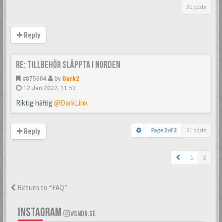
31 posts
Reply
Re: Tillbehör släppta i Norden
#875604
by
Dark2
12 Jan 2022, 11:53
Riktig häftig
@DarkLink
Page
2
of
2
31 posts
Reply
1
2
Return to “FAQ”
INSTAGRAM
#SNDB.SE