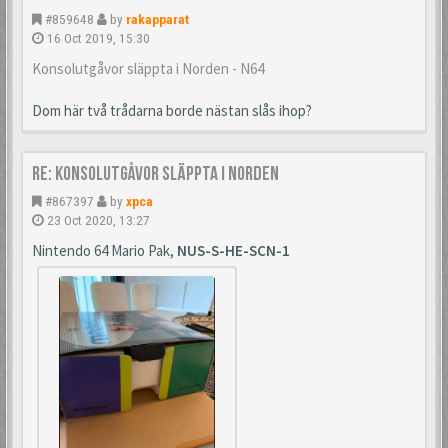
#859648
by
rakapparat
16 Oct 2019, 15:30
Konsolutgåvor släppta i Norden - N64
Dom här två trådarna borde nästan slås ihop?
Re: Konsolutgåvor släppta i Norden
#867397
by
xpca
23 Oct 2020, 13:27
Nintendo 64 Mario Pak,
NUS-S-HE-SCN-1