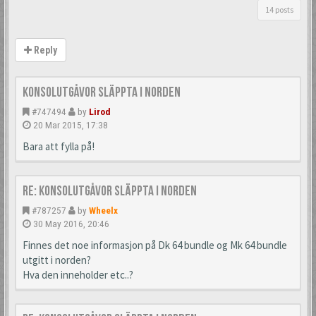
14 posts
Reply
Konsolutgåvor släppta i Norden
#747494
by
Lirod
20 Mar 2015, 17:38
Bara att fylla på!
Re: Konsolutgåvor släppta i Norden
#787257
by
Wheelx
30 May 2016, 20:46
Finnes det noe informasjon på Dk 64 bundle og Mk 64 bundle
utgitt i norden?
Hva den inneholder etc..?