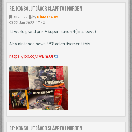
Re: Konsolutgåvor släppta i Norden
#875827
by
Nintendo 89
22 Jan 2022, 17:43
f1 world grand prix + Super mario 64 (fin sleeve)
Also nintendo news 3/98 advertisement this.
https://ibb.co/XWBmJJf
Re: Konsolutgåvor släppta i Norden