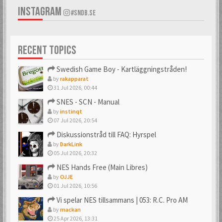
INSTAGRAM
#SNDB.SE
RECENT TOPICS
Swedish Game Boy - Kartläggningstråden!
by
rakapparat
31 Jul 2026, 00:44
SNES - SCN - Manual
by
instinqt
07 Jul 2026, 20:54
Diskussionstråd till FAQ: Hyrspel
by
DarkLink
05 Jul 2026, 20:32
NES Hands Free (Main Libres)
by
OJJE
01 Jul 2026, 10:56
Vi spelar NES tillsammans | 053: R.C. Pro AM
by
mackan
25 Apr 2026, 13:31