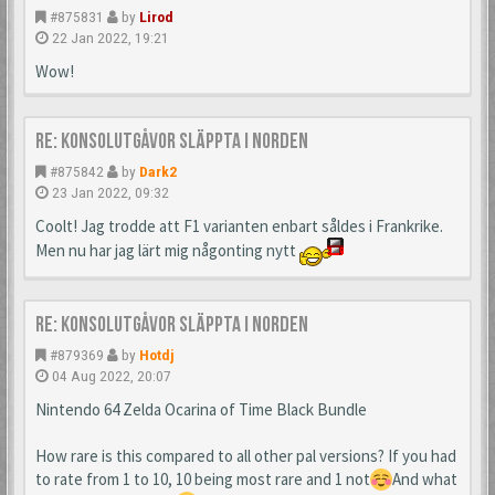
#875831
by
Lirod
22 Jan 2022, 19:21
Wow!
Re: Konsolutgåvor släppta i Norden
#875842
by
Dark2
23 Jan 2022, 09:32
Coolt! Jag trodde att F1 varianten enbart såldes i Frankrike.
Men nu har jag lärt mig någonting nytt
Re: Konsolutgåvor släppta i Norden
#879369
by
Hotdj
04 Aug 2022, 20:07
Nintendo 64 Zelda Ocarina of Time Black Bundle
How rare is this compared to all other pal versions? If you had
to rate from 1 to 10, 10 being most rare and 1 not
And what