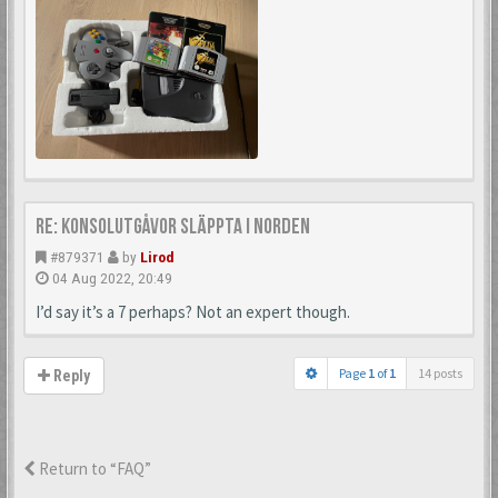
Re: Konsolutgåvor släppta i Norden
#879371
by
Lirod
04 Aug 2022, 20:49
I’d say it’s a 7 perhaps? Not an expert though.
Page
1
of
1
14 posts
Reply
Return to “FAQ”