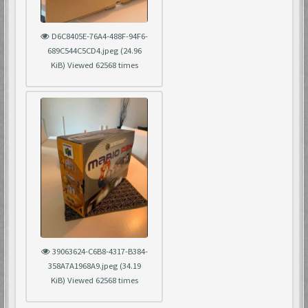
D6C8405E-76A4-488F-94F6-
689C544C5CD4.jpeg (24.96
KiB) Viewed 62568 times
39063624-C6B8-4317-B384-
358A7A1968A9.jpeg (34.19
KiB) Viewed 62568 times