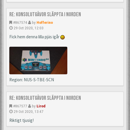
Re: Konsolutgåvor släppta i Norden
#867574
by
Hofferino
29 Oct 2020, 12:03
Fick hem denna lilla pjäs igår
Region: NUS-S-TBE-SCN
Re: Konsolutgåvor släppta i Norden
#867577
by
Lirod
29 Oct 2020, 13:47
Riktigt tjusig!