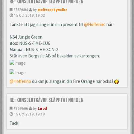
Re: Konsolutgåvor släppta i Norden
#859604
by
melissaskywalkz
15 Oct 2019, 19:02
Tänkte att jag slänger in min present till
@Hofferino
här!
N64 Jungle Green
Box:
NUS-S-TME-EU6
Manual:
NUS-S-HE-SCN-2
Står även Bergsala AB på baksidan av kartongen.
@Hofferino
du kan ju slänga in din Fire Orange här också
Re: Konsolutgåvor släppta i Norden
#859606
by
Lirod
15 Oct 2019, 19:19
Tack!