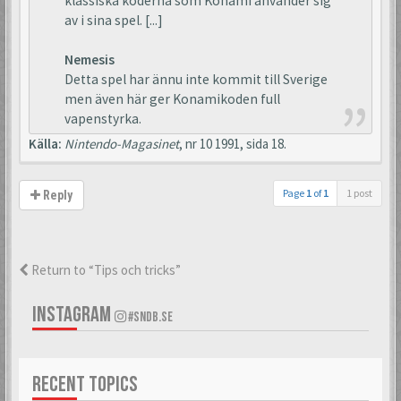
klassiska koderna som Konami använder sig
av i sina spel. [...]
Nemesis
Detta spel har ännu inte kommit till Sverige
men även här ger Konamikoden full
vapenstyrka.
Källa:
Nintendo-Magasinet
, nr 10 1991, sida 18.
Page
1
of
1
1 post
Reply
Return to “Tips och tricks”
INSTAGRAM
#SNDB.SE
RECENT TOPICS