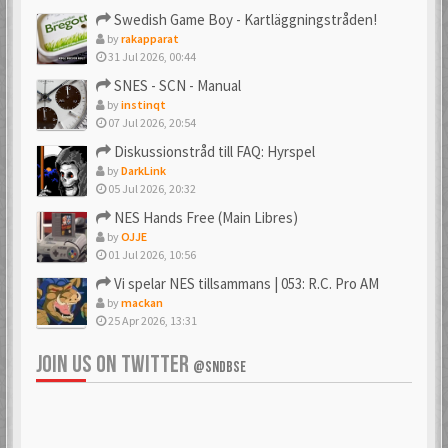
Swedish Game Boy - Kartläggningstråden!
by
rakapparat
31 Jul 2026, 00:44
SNES - SCN - Manual
by
instinqt
07 Jul 2026, 20:54
Diskussionstråd till FAQ: Hyrspel
by
DarkLink
05 Jul 2026, 20:32
NES Hands Free (Main Libres)
by
OJJE
01 Jul 2026, 10:56
Vi spelar NES tillsammans | 053: R.C. Pro AM
by
mackan
25 Apr 2026, 13:31
JOIN US ON TWITTER
@SNDBSE