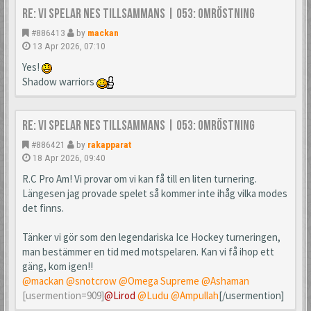
Re: Vi spelar NES tillsammans | 053: Omröstning
#886413
by
mackan
13 Apr 2026, 07:10
Yes!
Shadow warriors
Re: Vi spelar NES tillsammans | 053: Omröstning
#886421
by
rakapparat
18 Apr 2026, 09:40
R.C Pro Am! Vi provar om vi kan få till en liten turnering.
Längesen jag provade spelet så kommer inte ihåg vilka modes
det finns.
Tänker vi gör som den legendariska Ice Hockey turneringen,
man bestämmer en tid med motspelaren. Kan vi få ihop ett
gäng, kom igen!!
@mackan
@snotcrow
@Omega Supreme
@Ashaman
[usermention=909]
@Lirod
@Ludu
@Ampullah
[/usermention]