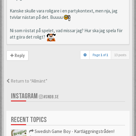
Kanske skulle vara roligare i en partykontext, men nja, jag
tvivlar nästan på det. Buuuu
Ni som röstat på spelet, vad missar jag? Hur ska jag spela för
att göra det roligt?
Page
1
of
1
13 posts
Reply
Return to “Allmänt”
INSTAGRAM
#SNDB.SE
RECENT TOPICS
Swedish Game Boy - Kartläggningstråden!