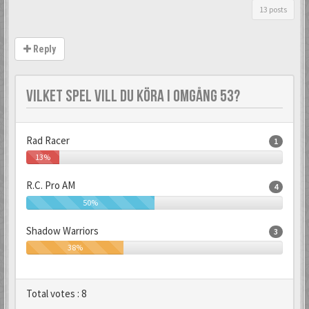
13 posts
Reply
VILKET SPEL VILL DU KÖRA I OMGÅNG 53?
Rad Racer
1
13%
R.C. Pro AM
4
50%
Shadow Warriors
3
38%
Total votes :
8