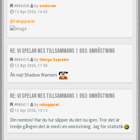
#886408
by
snotcrow
12 Apr 2026, 14:43
@rakapparat
Re: Vi spelar NES tillsammans | 053: Omröstning
#886410
by
Omega Supreme
12 Apr 2026, 17:58
Åh nej! Shadow Warriors
Re: Vi spelar NES tillsammans | 053: Omröstning
#886411
by
rakapparat
12 Apr 2026, 19:13
Din nemisis! Har du tur slipper du det nu igen. Tror det är
tredje gången det är med i en omröstning. Jag för statistik