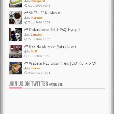
by
rakapparat
31 Jul 2026, 00:44
SNES - SCN - Manual
by
instinqt
07 Jul 2026, 20:54
Diskussionstråd till FAQ: Hyrspel
by
DarkLink
05 Jul 2026, 20:32
NES Hands Free (Main Libres)
by
OJJE
01 Jul 2026, 10:56
Vi spelar NES tillsammans | 053: R.C. Pro AM
by
mackan
25 Apr 2026, 13:31
JOIN US ON TWITTER
@SNDBSE