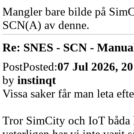
Mangler bare bilde på SimC
SCN(A) av denne.
Re: SNES - SCN - Manua
Post
Posted:
07 Jul 2026, 20
by
instinqt
Vissa saker får man leta eft
Tror SimCity och IoT båda h
veterligen har vi inte varit 